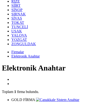
RİZE
SİİRT
SİNOP
ŞIRNAK
SİVAS
TOKAT
TUNCELİ
UŞAK
YALOVA
YOZGAT
ZONGULDAK
Firmalar
Elektronik Anahtar
Elektronik Anahtar
Toplam
1
firma bulundu.
GOLD FİRMA