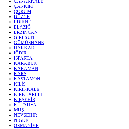
ÇANAKKALE
ÇANKIRI
ÇORUM
DÜZCE
EDİRNE
ELAZIĞ
ERZİNCAN
GİRESUN
GÜMÜŞHANE
HAKKARİ
IĞDIR
ISPARTA
KARABÜK
KARAMAN
KARS
KASTAMONU
KİLİS
KIRIKKALE
KIRKLARELİ
KIRŞEHİR
KÜTAHYA
MUŞ
NEVŞEHİR
NİĞDE
OSMANİYE