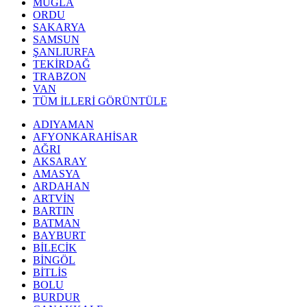
MUĞLA
ORDU
SAKARYA
SAMSUN
ŞANLIURFA
TEKİRDAĞ
TRABZON
VAN
TÜM İLLERİ GÖRÜNTÜLE
ADIYAMAN
AFYONKARAHİSAR
AĞRI
AKSARAY
AMASYA
ARDAHAN
ARTVİN
BARTIN
BATMAN
BAYBURT
BİLECİK
BİNGÖL
BİTLİS
BOLU
BURDUR