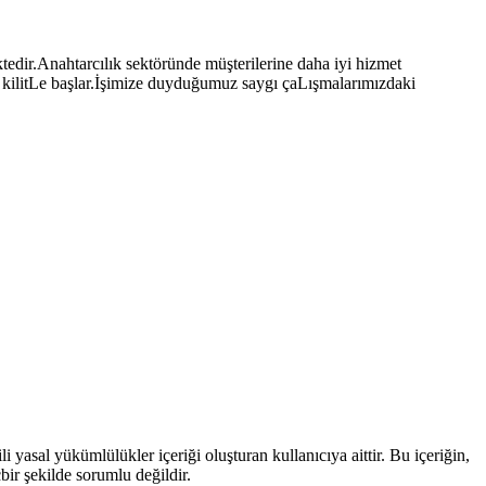
ktedir.Anahtarcılık sektöründe müşterilerine daha iyi hizmet
ik kilitLe başlar.İşimize duyduğumuz saygı çaLışmalarımızdaki
 yasal yükümlülükler içeriği oluşturan kullanıcıya aittir. Bu içeriğin,
çbir şekilde sorumlu değildir.