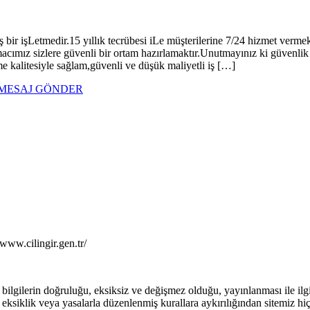
ş bir işLetmedir.15 yıllık tecrübesi iLe müşterilerine 7/24 hizmet verme
Amacımız sizlere güvenli bir ortam hazırlamaktır.Unutmayınız ki güvenl
me kalitesiyle sağlam,güvenli ve düşük maliyetli iş […]
MESAJ GÖNDER
.cilingir.gen.tr/
bilgilerin doğruluğu, eksiksiz ve değişmez olduğu, yayınlanması ile ilgili
, eksiklik veya yasalarla düzenlenmiş kurallara aykırılığından sitemiz hi