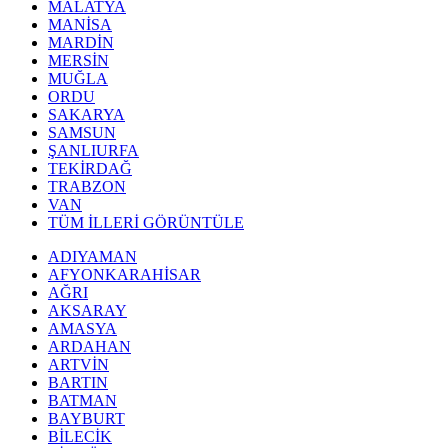
MALATYA
MANİSA
MARDİN
MERSİN
MUĞLA
ORDU
SAKARYA
SAMSUN
ŞANLIURFA
TEKİRDAĞ
TRABZON
VAN
TÜM İLLERİ GÖRÜNTÜLE
ADIYAMAN
AFYONKARAHİSAR
AĞRI
AKSARAY
AMASYA
ARDAHAN
ARTVİN
BARTIN
BATMAN
BAYBURT
BİLECİK