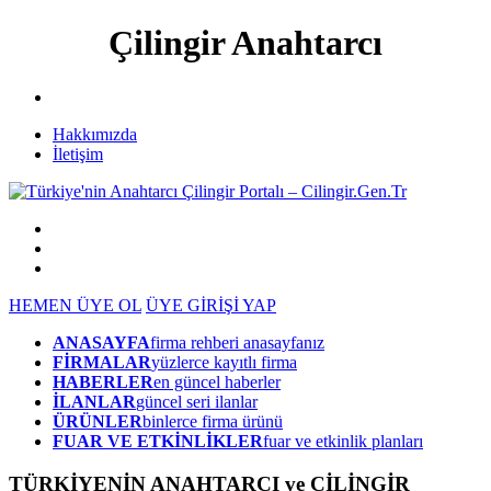
Çilingir Anahtarcı
Hakkımızda
İletişim
HEMEN ÜYE OL
ÜYE GİRİŞİ YAP
ANASAYFA
firma rehberi anasayfanız
FİRMALAR
yüzlerce kayıtlı firma
HABERLER
en güncel haberler
İLANLAR
güncel seri ilanlar
ÜRÜNLER
binlerce firma ürünü
FUAR VE ETKİNLİKLER
fuar ve etkinlik planları
TÜRKİYENİN ANAHTARCI ve ÇİLİNGİR