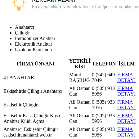
Anahtarcı
Çilingir
İmmobilizer Anahtar
Elektronik Anahtar
Uzaktan Kumanda
YETKİLİ
FİRMA ÜNVANI
TELEFON
İŞLEM
KİŞİ
Murat
0 (542) 649
FİRMA
41 ANAHTAR
BAŞBUĞ
7049
DETAYI
Ali Osman
0 (505) 933
FİRMA
Eskişehirde Çilingir Anahtarcı
Can
5956
DETAYI
Ali Osman
0 (505) 933
FİRMA
Eskişehir Çilingir
Can
5956
DETAYI
Eskişehir Kasa Çilingir Kasa
Ali Osman
0 (505) 933
FİRMA
Anahtar Kilidi Açma
Can
5956
DETAYI
Anahtarcı Eskişehir Çilingir
Ali Osman
0 (505) 933
FİRMA
eskisehiranahtarci.web.tr
Can
5956
DETAYI