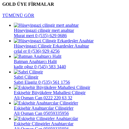
GOLD ÜYE FİRMALAR
TÜMÜNÜ GÖR
Hüseyingazi çilingir mert anahtar
Murat mert
0 (535) 629 0686
Hüseyingazi Çilingir Erkardeşler Anahtar
celal er
0 (536) 929 4256
Batman Anahtarcı Halit
kadir oğuz
0 (545) 583 3440
Sabri Çilingir
Sabri Elagöz
0 (535) 561 1756
Eskişehir Büyükdere Mahallesi Çilingir
Ali Osman Can
0222 220 63 32
Eskişehir Anahtarcılar Çilingirler
Ali Osman Can
05059335956
Eskişehir Çilingirler Anahtarcılar
Ali Osman Can
05059335956