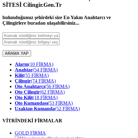
SİTESİ Cilingir.Gen.Tr
bulunduğunuz şehirdeki size En Yakın Anahtarcı ve
Çilingirlere buradan ulaşabilirsiniz...
ARAMA YAP
Alarm
(10 FİRMA)
Anahtar
(54 FİRMA)
Kilit
(55 FİRMA)
Çilingir
(74 FİRMA)
Oto Anahtarcı
(56 FİRMA)
Oto Çilingir
(62 FİRMA)
Oto Kilit
(18 FİRMA)
Oto Kumandası
(53 FİRMA)
Uzaktan Kumanda
(52 FİRMA)
VİTRİNDEKİ FİRMALAR
GOLD FİRMA