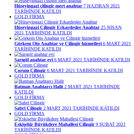
Hüseyingazi çilingir mert anahtar
7 HAZIRAN 2021
TARİHİNDE KATILDI
GOLD FİRMA
Hüseyingazi Çilingir Erkardeşler Anahtar
25 NISAN
2021 TARİHİNDE KATILDI
Görkem Oto Anahtar ve Çilingir hizmetleri
6 MART 2021
TARİHİNDE KATILDI
Sarıgöl anahtar evi
6 MART 2021 TARİHİNDE KATILDI
Çorum Çilingir
6 MART 2021 TARİHİNDE KATILDI
GOLD FİRMA
Batman Anahtarcı Halit
2 MART 2021 TARİHİNDE
KATILDI
GOLD FİRMA
Sabri Çilingir
2 MART 2021 TARİHİNDE KATILDI
GOLD FİRMA
Eskişehir Büyükdere Mahallesi Çilingir
9 ŞUBAT 2021
TARİHİNDE KATILDI