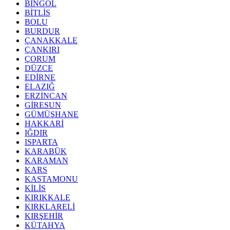
BİNGÖL
BİTLİS
BOLU
BURDUR
ÇANAKKALE
ÇANKIRI
ÇORUM
DÜZCE
EDİRNE
ELAZIĞ
ERZİNCAN
GİRESUN
GÜMÜŞHANE
HAKKARİ
IĞDIR
ISPARTA
KARABÜK
KARAMAN
KARS
KASTAMONU
KİLİS
KIRIKKALE
KIRKLARELİ
KIRŞEHİR
KÜTAHYA