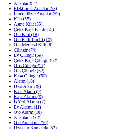
Anahtar
(54)
Elektronik Anahtar
(53)
İmmobilizer Anahtar
(53)
Kilit
(55)
Asma Kilit
(35)
Çelik Kapı Kilidi
(55)
Oto Kilit
(18)
Oto Kilit Tamiri
(10)
Oto Merkezi Kilit
(8)
Çilingir
(74)
Ev Çilingir
(59)
Çelik Kapı Çilingir
(62)
Ofis Çilingir
(51)
Oto Çilingir
(62)
Kasa Çilingir
(50)
Alarm
(10)
Desi Alarm
(9)
Kale Alarm
(9)
Kapı Alarmı
(9)
İş Yeri Alarmı
(7)
Ev Alarmı
(11)
Oto Alarm
(18)
Anahtarcı
(72)
Oto Anahtarcı
(56)
Uzaktan Kumanda
(52)