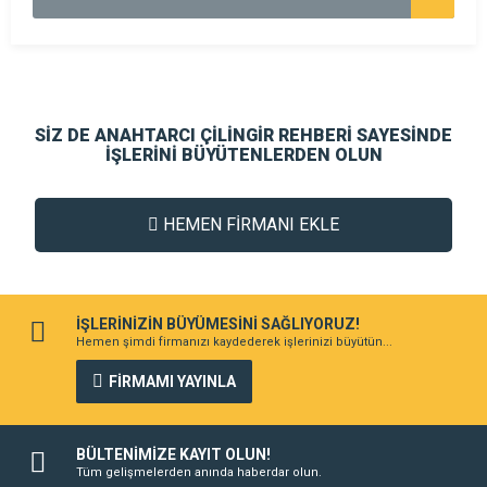
SİZ DE ANAHTARCI ÇİLİNGİR REHBERİ SAYESİNDE
İŞLERİNİ BÜYÜTENLERDEN OLUN
HEMEN FİRMANI EKLE
İŞLERİNİZİN BÜYÜMESİNİ SAĞLIYORUZ!
Hemen şimdi firmanızı kaydederek işlerinizi büyütün...
FİRMAMI YAYINLA
BÜLTENİMİZE KAYIT OLUN!
Tüm gelişmelerden anında haberdar olun.