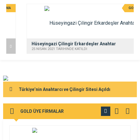
GOLD FİRMA
Hüseyingazi Çilingir Erkardeşler Anahtar
25 NISAN 2021 TARİHİNDE KATILDI
Türkiye’nin Anahtarcı ve Çilingir Sitesi Açıldı
GOLD ÜYE FİRMALAR
TÜMÜNÜ
GÖR