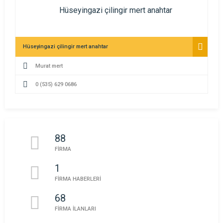
Hüseyingazi çilingir mert anahtar
Murat mert
0 (535) 629 0686
88
FİRMA
1
FİRMA HABERLERİ
68
FİRMA İLANLARI