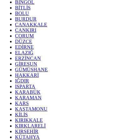
BİNGÖL
BİTLİS
BOLU
BURDUR
ÇANAKKALE
ÇANKIRI
ÇORUM
DÜZCE
EDİRNE
ELAZIĞ
ERZİNCAN
GİRESUN
GÜMÜŞHANE
HAKKARİ
IĞDIR
ISPARTA
KARABÜK
KARAMAN
KARS
KASTAMONU
KİLİS
KIRIKKALE
KIRKLARELİ
KIRŞEHİR
KÜTAHYA