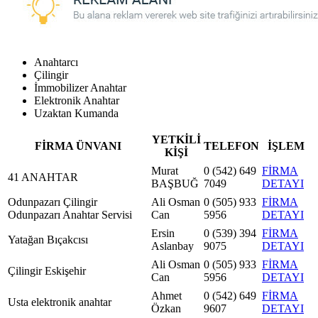
Anahtarcı
Çilingir
İmmobilizer Anahtar
Elektronik Anahtar
Uzaktan Kumanda
YETKİLİ
FİRMA ÜNVANI
TELEFON
İŞLEM
KİŞİ
Murat
0 (542) 649
FİRMA
41 ANAHTAR
BAŞBUĞ
7049
DETAYI
Odunpazarı Çilingir
Ali Osman
0 (505) 933
FİRMA
Odunpazarı Anahtar Servisi
Can
5956
DETAYI
Ersin
0 (539) 394
FİRMA
Yatağan Bıçakcısı
Aslanbay
9075
DETAYI
Ali Osman
0 (505) 933
FİRMA
Çilingir Eskişehir
Can
5956
DETAYI
Ahmet
0 (542) 649
FİRMA
Usta elektronik anahtar
Özkan
9607
DETAYI