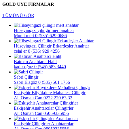
GOLD ÜYE FİRMALAR
TÜMÜNÜ GÖR
Hüseyingazi çilingir mert anahtar
Murat mert
0 (535) 629 0686
Hüseyingazi Çilingir Erkardeşler Anahtar
celal er
0 (536) 929 4256
Batman Anahtarcı Halit
kadir oğuz
0 (545) 583 3440
Sabri Çilingir
Sabri Elagöz
0 (535) 561 1756
Eskişehir Büyükdere Mahallesi Çilingir
Ali Osman Can
0222 220 63 32
Eskişehir Anahtarcılar Çilingirler
Ali Osman Can
05059335956
Eskişehir Çilingirler Anahtarcılar
Ali Osman Can
05059335956