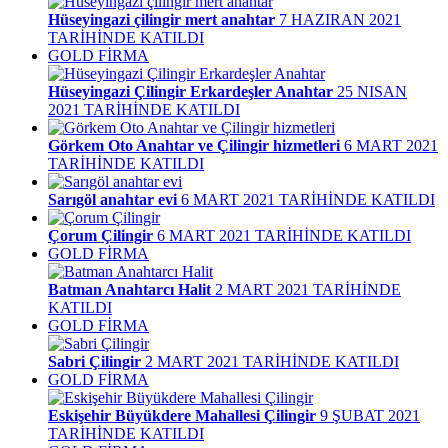
Hüseyingazi çilingir mert anahtar
7 HAZIRAN 2021
TARİHİNDE KATILDI
GOLD FİRMA
Hüseyingazi Çilingir Erkardeşler Anahtar
25 NISAN
2021 TARİHİNDE KATILDI
Görkem Oto Anahtar ve Çilingir hizmetleri
6 MART 2021
TARİHİNDE KATILDI
Sarıgöl anahtar evi
6 MART 2021 TARİHİNDE KATILDI
Çorum Çilingir
6 MART 2021 TARİHİNDE KATILDI
GOLD FİRMA
Batman Anahtarcı Halit
2 MART 2021 TARİHİNDE
KATILDI
GOLD FİRMA
Sabri Çilingir
2 MART 2021 TARİHİNDE KATILDI
GOLD FİRMA
Eskişehir Büyükdere Mahallesi Çilingir
9 ŞUBAT 2021
TARİHİNDE KATILDI