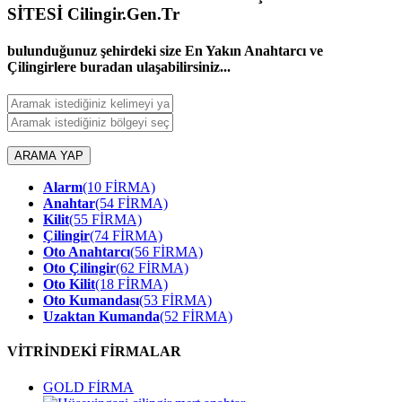
SİTESİ Cilingir.Gen.Tr
bulunduğunuz şehirdeki size En Yakın Anahtarcı ve
Çilingirlere buradan ulaşabilirsiniz...
ARAMA YAP
Alarm
(10 FİRMA)
Anahtar
(54 FİRMA)
Kilit
(55 FİRMA)
Çilingir
(74 FİRMA)
Oto Anahtarcı
(56 FİRMA)
Oto Çilingir
(62 FİRMA)
Oto Kilit
(18 FİRMA)
Oto Kumandası
(53 FİRMA)
Uzaktan Kumanda
(52 FİRMA)
VİTRİNDEKİ FİRMALAR
GOLD FİRMA