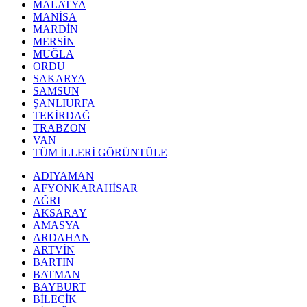
MALATYA
MANİSA
MARDİN
MERSİN
MUĞLA
ORDU
SAKARYA
SAMSUN
ŞANLIURFA
TEKİRDAĞ
TRABZON
VAN
TÜM İLLERİ GÖRÜNTÜLE
ADIYAMAN
AFYONKARAHİSAR
AĞRI
AKSARAY
AMASYA
ARDAHAN
ARTVİN
BARTIN
BATMAN
BAYBURT
BİLECİK