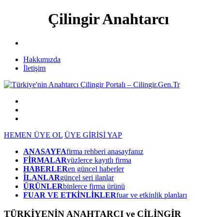
Çilingir Anahtarcı
Hakkımızda
İletişim
HEMEN ÜYE OL
ÜYE GİRİŞİ YAP
ANASAYFA
firma rehberi anasayfanız
FİRMALAR
yüzlerce kayıtlı firma
HABERLER
en güncel haberler
İLANLAR
güncel seri ilanlar
ÜRÜNLER
binlerce firma ürünü
FUAR VE ETKİNLİKLER
fuar ve etkinlik planları
TÜRKİYENİN ANAHTARCI ve ÇİLİNGİR