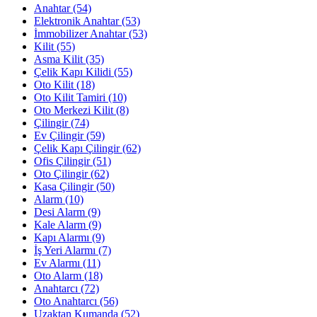
Anahtar
(54)
Elektronik Anahtar
(53)
İmmobilizer Anahtar
(53)
Kilit
(55)
Asma Kilit
(35)
Çelik Kapı Kilidi
(55)
Oto Kilit
(18)
Oto Kilit Tamiri
(10)
Oto Merkezi Kilit
(8)
Çilingir
(74)
Ev Çilingir
(59)
Çelik Kapı Çilingir
(62)
Ofis Çilingir
(51)
Oto Çilingir
(62)
Kasa Çilingir
(50)
Alarm
(10)
Desi Alarm
(9)
Kale Alarm
(9)
Kapı Alarmı
(9)
İş Yeri Alarmı
(7)
Ev Alarmı
(11)
Oto Alarm
(18)
Anahtarcı
(72)
Oto Anahtarcı
(56)
Uzaktan Kumanda
(52)