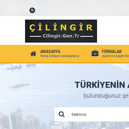
ANASAYFA
FİRMALAR
firma rehberi anasayfanız
yüzlerce kayıtlı f
TÜRKİYENİN A
bulunduğunuz şehir