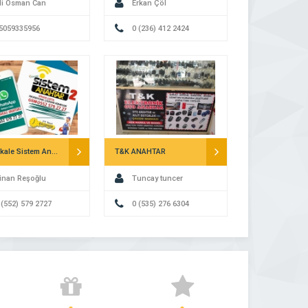
li Osman Can
Erkan Çöl
5059335956
0 (236) 412 2424
Çanakkale Sistem Anahtar
T&K ANAHTAR
inan Reşoğlu
Tuncay tuncer
 (552) 579 2727
0 (535) 276 6304