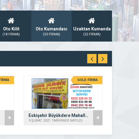
Oto Kilit
Oto Kumandası
Uzaktan Kumanda
(18 FİRMA)
(53 FİRMA)
(52 FİRMA)
FİRMA
GOLD FİRMA
Eskişehir Büyükdere Mahallesi Çilingir
9 ŞUBAT 2021 TARİHİNDE KATILDI
18 OCAK 2021