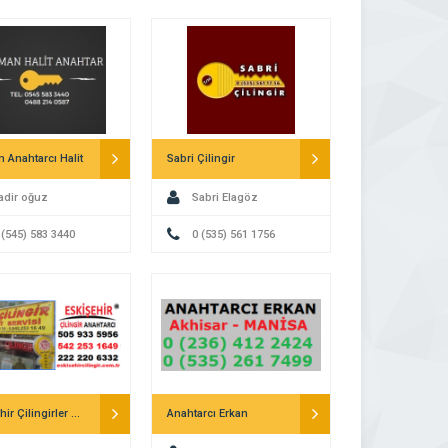
 Anahtarcı Halit
Sabri Çilingir
adir oğuz
Sabri Elagöz
 (545) 583 3440
0 (535) 561 1756
Eskişehir Çilingirler Anahtarcılar
Anahtarcı Erkan