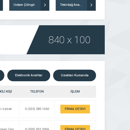
Ustam Çilingir
Tekirdağ Anahtarcısı Bıçakçısı
Elektronik Anahtar
Uzaktan Kumanda
İLİ KİŞİ
TELEFON
İŞLEM
ih özbek
0 (535) 585 1360
FİRMA DETAYI
Osman Can
0 (505) 933 5956
FİRMA DETAYI