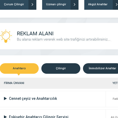
Çorum Çilingir
Uzman çilingir
Akgül Anahtar
Anahtarcı
Çilingir
İmmobilizer Anahtar
FİRMA ÜNVANI
YETK
Cennet çeyiz ve Anahtarcılık
Fat
Eskişehir Anahtarcı Çilingir Servisi
Ali 