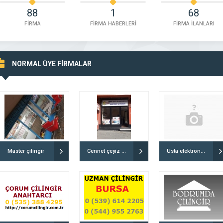
88
1
68
FİRMA
FİRMA HABERLERİ
FİRMA İLANLARI
NORMAL ÜYE FİRMALAR
Master çilingir
Cennet çeyiz ve Anahtarcılık
Usta elektronik anahtar