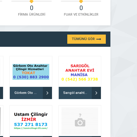
0
0
FİRMA ÜRÜNLERİ
FUAR VE ETKİNLİKLER
TÜMÜNÜ GÖR
Görkem Oto Anahtar ve Çilingir hizmetleri
Sarıgöl anahtar evi