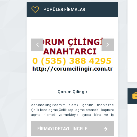
POPÜLER FİRMALAR
Çorum Çilingir
Görkem
corumcilingir.com.tr olarak çorum merkezde
Görkem Oto Ana
Çelik kasa açma,Çelik kapı açma,otomobil kapısını
açma hizmeti vermekteyiz ayrıca bina ve iş
yerlerine akıllı kilit şifre ve hidrolik kapı yayı montaj
tamir servisimiz vardır.tel 05353884295 seçkin
FİRMAYI DETAYLI İNCELE
FİRMAYI
eskizara çorum çilingir merkezdeki.