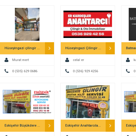
Hüseyingazi çilingir mert anahtar
Hüseyingazi Çilingir Erkardeşler Anahtar
Batman
Murat mert
celal er
k
0 (535) 629 0686
0 (536) 929 4256
0
Eskişehir Büyükdere Mahallesi Çilingir
Eskişehir Anahtarcılar Çilingirler