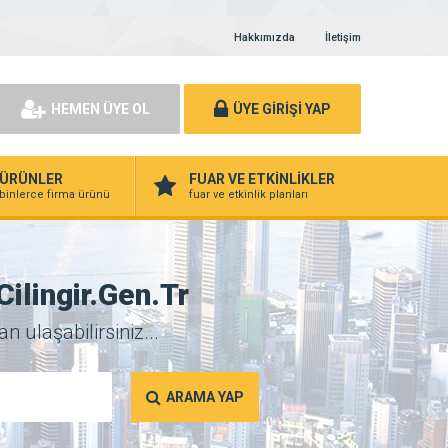
Hakkımızda
İletişim
HEMEN ÜYE OL
ÜYE GİRİŞİ YAP
ÜRÜNLER
FUAR VE ETKİNLİKLER
binlerce firma ürünü
fuar ve etkinlik planları
lingir.Gen.Tr
 ulaşabilirsiniz...
ARAMA YAP