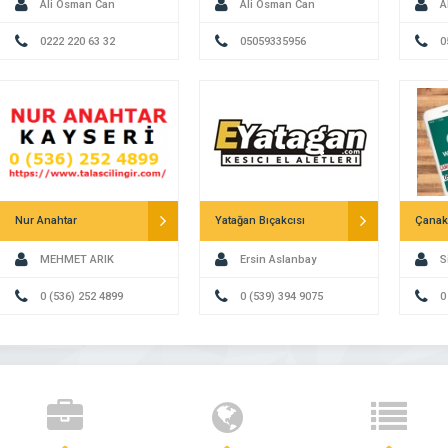
Ali Osman Can
Ali Osman Can
A
0222 220 63 32
05059335956
0
Nur Anahtar
Yatağan Bıçakcısı
MEHMET ARIK
Ersin Aslanbay
S
0 (536) 252 4899
0 (539) 394 9075
0