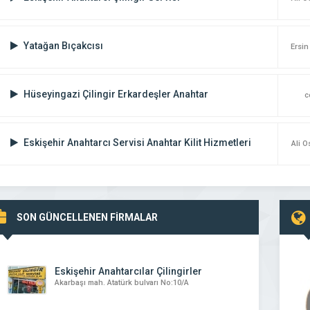
Yatağan Bıçakcısı
Ersin
Hüseyingazi Çilingir Erkardeşler Anahtar
c
Eskişehir Anahtarcı Servisi Anahtar Kilit Hizmetleri
Ali 
 Oto Anahtar ve Çilingir
Çorum Oto Anahtar
SON GÜNCELLENEN FİRMALAR
htar ve Çilingir hizmetleri
oto anahtar oto çilingir ev çilingir kasa cilin
hizmetleri
kumanda tamırı chiplı oto anahtarı yapı
firmamızda
Eskişehir Anahtarcılar Çilingirler
Akarbaşı mah. Atatürk bulvarı No:10/A
 DETAYLI İNCELE
FİRMAYI DETAYLI İNCELE