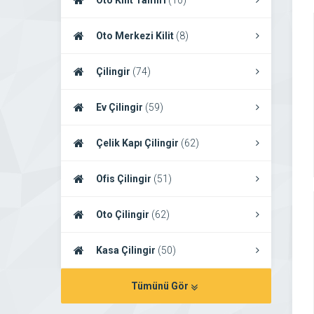
Oto Kilit Tamiri
(10)
Oto Merkezi Kilit
(8)
Çilingir
(74)
Ev Çilingir
(59)
Çelik Kapı Çilingir
(62)
Ofis Çilingir
(51)
Oto Çilingir
(62)
Kasa Çilingir
(50)
Tümünü Gör