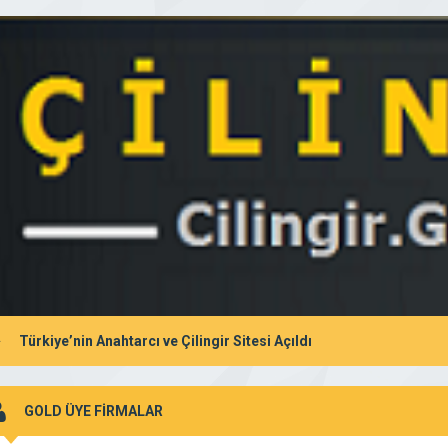
Türkiye’nin Anahtarcı ve Çilingir Sitesi Açıldı
GOLD ÜYE FİRMALAR