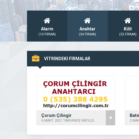
Alarm
Anahtar
Kilit
(10 FİRMA)
(54 FİRMA)
(55 FİRMA)
VİTRİNDEKİ FİRMALAR
Çorum Çilingir
Batm
ILDI
6 MART 2021 TARİHİNDE KATILDI
2 MAR