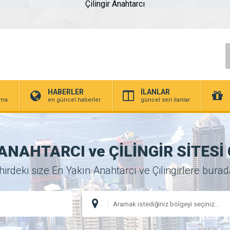
Çilingir Anahtarcı
HABERLER
İLANLAR
irma
en güncel haberler
güncel seri ilanlar
NAHTARCI ve ÇİLİNGİR SİTESİ Ci
deki size En Yakın Anahtarcı ve Çilingirlere buradan