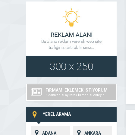
FİRMAMI EKLEMEK İSTİYORUM
5 dakikanızı ayırarak firmanızı ekleyin..
YEREL ARAMA
ADANA
ANKARA