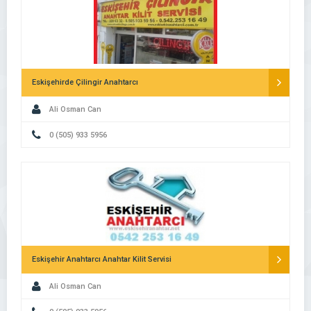
Eskişehirde Çilingir Anahtarcı
Ali Osman Can
0 (505) 933 5956
Eskişehir Anahtarcı Anahtar Kilit Servisi
Ali Osman Can