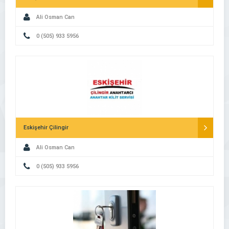
Ali Osman Can
0 (505) 933 5956
Eskişehir Çilingir
Ali Osman Can
0 (505) 933 5956