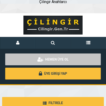
Çilingir Anahtarcı
HEMEN ÜYE OL
ÜYE GİRİŞİ YAP
FİLTRELE