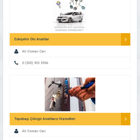
Eskişehir Oto Anahtar
Ali Osman Can
0 (505) 933 5956
Tepebaşı Çilingir Anahtarcı Hizmetleri
Ali Osman Can