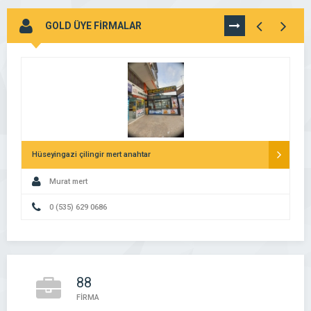
GOLD ÜYE FİRMALAR
TÜMÜNÜ
GÖR
Hüseyingazi çilingir mert anahtar
Murat mert
0 (535) 629 0686
88
FİRMA