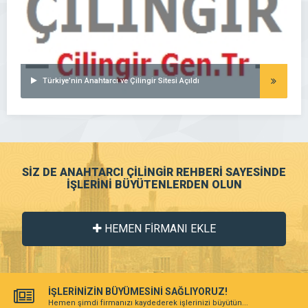
Türkiye’nin Anahtarcı ve Çilingir Sitesi Açıldı
SİZ DE ANAHTARCI ÇİLİNGİR REHBERİ SAYESİNDE
İŞLERİNİ BÜYÜTENLERDEN OLUN
HEMEN FİRMANI EKLE
İŞLERİNİZİN BÜYÜMESİNİ SAĞLIYORUZ!
Hemen şimdi firmanızı kaydederek işlerinizi büyütün...