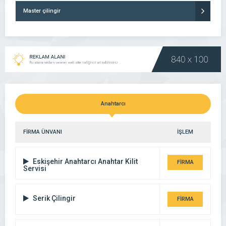
Master çilingir
Anahtarcı
FİRMA ÜNVANI
İŞLEM
Eskişehir Anahtarcı Anahtar Kilit
FİRMA
Servisi
DETAYI
Serik Çilingir
FİRMA
DETAYI