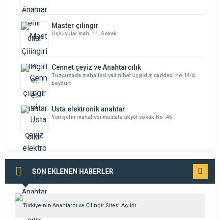
Master çilingir
Üçkuyular mah. 11. Sokak
Cennet çeyiz ve Anahtarcılık
Tuzcuzade mahallesi vali nihat üçyıldız caddesi no.14/d
bayburt
Usta elektronik anahtar
Yenişehir mahallesi mustafa akyol sokak No .45
SON EKLENEN HABERLER
TÜMÜNÜ
GÖR