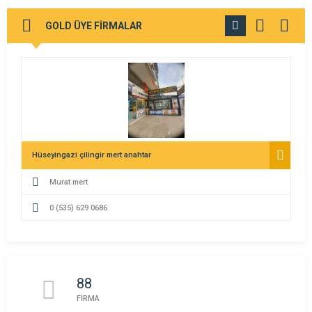
GOLD ÜYE FİRMALAR
TÜMÜNÜ
GÖR
Hüseyingazi çilingir mert anahtar
Murat mert
0 (535) 629 0686
88
FİRMA