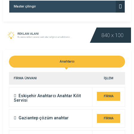
Master çilingir
Anahtarcı
FİRMA ÜNVANI
İŞLEM
Eskişehir Anahtarcı Anahtar Kilit
FİRMA
Servisi
DETAYI
Gaziantep çözüm anahtar
FİRMA
DETAYI