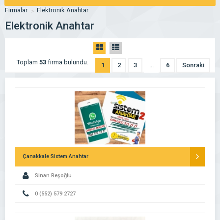
Firmalar
Elektronik Anahtar
Elektronik Anahtar
Toplam
53
firma bulundu.
1
2
3
…
6
Sonraki
Çanakkale Sistem Anahtar
Sinan Reşoğlu
0 (552) 579 2727