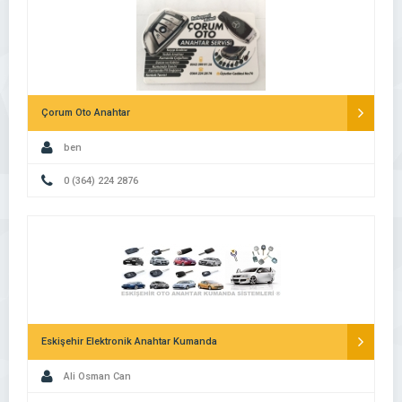
Çorum Oto Anahtar
ben
0 (364) 224 2876
Eskişehir Elektronik Anahtar Kumanda
Ali Osman Can