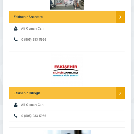
Eskişehir Anahtarcı
Ali Osman Can
0 (505) 933 5956
Eskişehir Çilingir
Ali Osman Can
0 (505) 933 5956