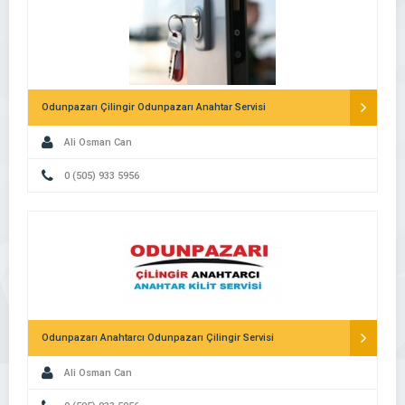
Odunpazarı Çilingir Odunpazarı Anahtar Servisi
Ali Osman Can
0 (505) 933 5956
Odunpazarı Anahtarcı Odunpazarı Çilingir Servisi
Ali Osman Can