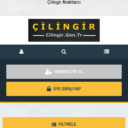
Çilingir Anahtarcı
HEMEN ÜYE OL
ÜYE GİRİŞİ YAP
FİLTRELE