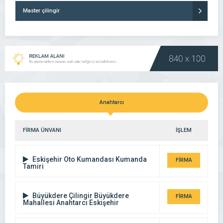
Master çilingir
Anahtarcı
FİRMA ÜNVANI
İŞLEM
Eskişehir Oto Kumandası Kumanda
FİRMA
Tamiri
DETAYI
Büyükdere Çilingir Büyükdere
FİRMA
Mahallesi Anahtarcı Eskişehir
DETAYI