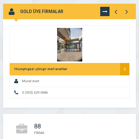
GOLD ÜYE FİRMALAR
TÜMÜNÜ
GÖR
Hüseyingazi çilingir mert anahtar
Murat mert
0 (535) 629 0686
88
FİRMA