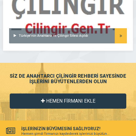
Türkiye’nin Anahtarcı ve Çilingir Sitesi Açıldı
SİZ DE ANAHTARCI ÇİLİNGİR REHBERİ SAYESİNDE
İŞLERİNİ BÜYÜTENLERDEN OLUN
HEMEN FİRMANI EKLE
İŞLERİNİZİN BÜYÜMESİNİ SAĞLIYORUZ!
Hemen şimdi firmanızı kaydederek işlerinizi büyütün...