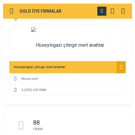
GOLD ÜYE FİRMALAR
TÜMÜNÜ
GÖR
Hüseyingazi çilingir mert anahtar
Murat mert
0 (535) 629 0686
88
FİRMA