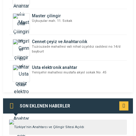
Master çilingir
Üçkuyular mah. 11. Sokak
Cennet çeyiz ve Anahtarcılık
Tuzcuzade mahallesi vali nihat üçyıldız caddesi no.14/d
bayburt
Usta elektronik anahtar
Yenişehir mahallesi mustafa akyol sokak No .45
SON EKLENEN HABERLER
TÜMÜNÜ
GÖR