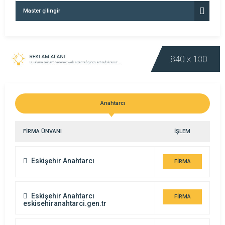
Master çilingir
Anahtarcı
FİRMA ÜNVANI
İŞLEM
Eskişehir Anahtarcı
FİRMA
DETAYI
Eskişehir Anahtarcı
FİRMA
eskisehiranahtarci.gen.tr
DETAYI