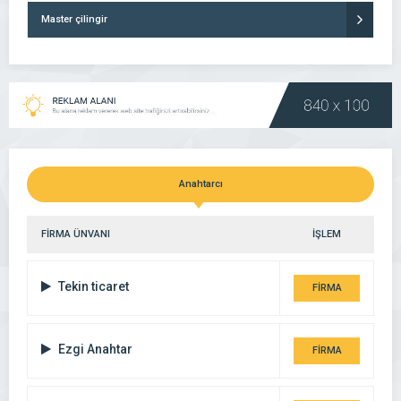
Master çilingir
Anahtarcı
FİRMA ÜNVANI
İŞLEM
Tekin ticaret
FİRMA
DETAYI
Ezgi Anahtar
FİRMA
DETAYI