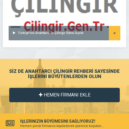
Türkiye’nin Anahtarcı ve Çilingir Sitesi Açıldı
SİZ DE ANAHTARCI ÇİLİNGİR REHBERİ SAYESİNDE
İŞLERİNİ BÜYÜTENLERDEN OLUN
HEMEN FİRMANI EKLE
İŞLERİNİZİN BÜYÜMESİNİ SAĞLIYORUZ!
Hemen şimdi firmanızı kaydederek işlerinizi büyütün...