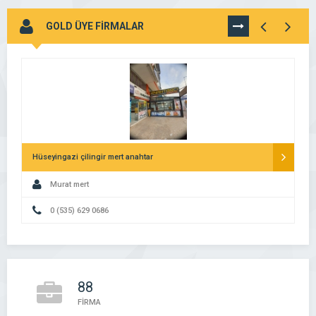
GOLD ÜYE FİRMALAR
TÜMÜNÜ
GÖR
Hüseyingazi çilingir mert anahtar
Murat mert
0 (535) 629 0686
88
FİRMA