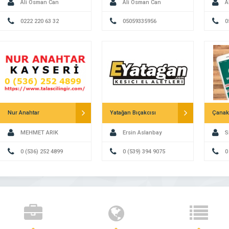
Ali Osman Can
Ali Osman Can
A
0222 220 63 32
05059335956
0
Nur Anahtar
Yatağan Bıçakcısı
MEHMET ARIK
Ersin Aslanbay
S
0 (536) 252 4899
0 (539) 394 9075
0