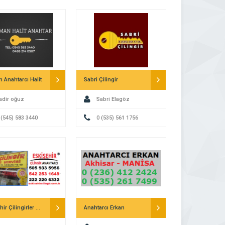
 Anahtarcı Halit
Sabri Çilingir
adir oğuz
Sabri Elagöz
 (545) 583 3440
0 (535) 561 1756
Eskişehir Çilingirler Anahtarcılar
Anahtarcı Erkan