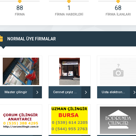
88
1
68
FİRMA
FİRMA HABERLERİ
FİRMA İLANLARI
NORMAL ÜYE FİRMALAR
Master çilingir
Cennet çeyiz ve Anahtarcılık
Usta elektronik anahtar