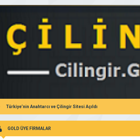
Türkiye’nin Anahtarcı ve Çilingir Sitesi Açıldı
GOLD ÜYE FİRMALAR