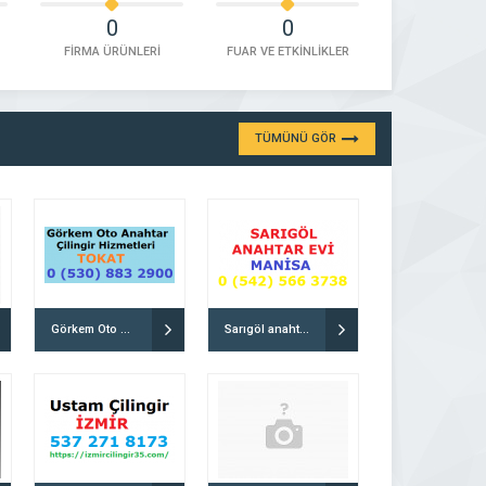
0
0
FİRMA ÜRÜNLERİ
FUAR VE ETKİNLİKLER
TÜMÜNÜ GÖR
Görkem Oto Anahtar ve Çilingir hizmetleri
Sarıgöl anahtar evi