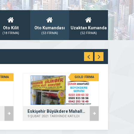
Oto Kilit
Oto Kumandası
Uzaktan Kumanda
(18 FİRMA)
(53 FİRMA)
(52 FİRMA)
FİRMA
GOLD FİRMA
Eskişehir Büyükdere Mahallesi Çilingir
9 ŞUBAT 2021 TARİHİNDE KATILDI
18 OCAK 2021