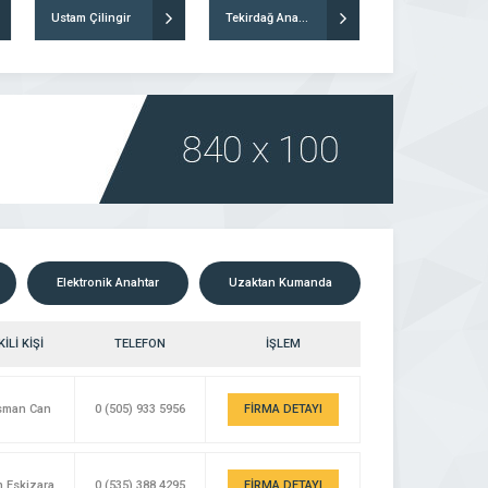
Ustam Çilingir
Tekirdağ Anahtarcısı Bıçakçısı
Elektronik Anahtar
Uzaktan Kumanda
İLİ KİŞİ
TELEFON
İŞLEM
Osman Can
0 (505) 933 5956
FİRMA DETAYI
n Eskizara
0 (535) 388 4295
FİRMA DETAYI