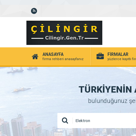
ANASAYFA
FİRMALAR
firma rehberi anasayfanız
yüzlerce kayıtlı f
TÜRKİYENİN A
bulunduğunuz şehir