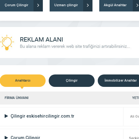
Çorum Çilingir
Uzman çilingir
Akgül Anahtar
Anahtarcı
Çilingir
İmmobilizer Anahtar
FİRMA ÜNVANI
YETK
Çilingir eskisehircilingir.com.tr
Ali 
Çorum Çilingir
Seçki