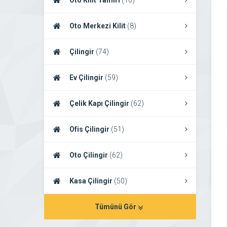
Oto Kilit Tamiri
(10)
Oto Merkezi Kilit
(8)
Çilingir
(74)
Ev Çilingir
(59)
Çelik Kapı Çilingir
(62)
Ofis Çilingir
(51)
Oto Çilingir
(62)
Kasa Çilingir
(50)
Tümünü Gör