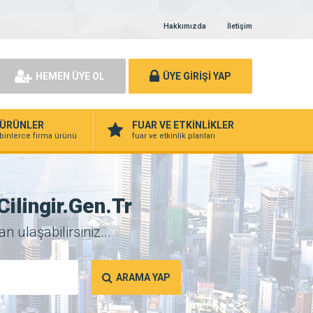
Hakkımızda
İletişim
HEMEN ÜYE OL
ÜYE GİRİŞİ YAP
ÜRÜNLER
FUAR VE ETKİNLİKLER
binlerce firma ürünü
fuar ve etkinlik planları
lingir.Gen.Tr
 ulaşabilirsiniz...
ARAMA YAP