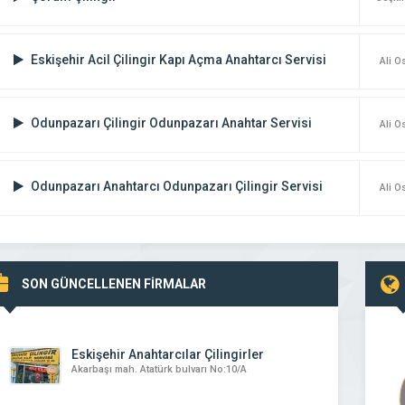
Eskişehir Acil Çilingir Kapı Açma Anahtarcı Servisi
Ali 
Odunpazarı Çilingir Odunpazarı Anahtar Servisi
Ali 
Odunpazarı Anahtarcı Odunpazarı Çilingir Servisi
Ali 
 Oto Anahtar ve Çilingir
Çorum Oto Anahtar
SON GÜNCELLENEN FİRMALAR
htar ve Çilingir hizmetleri
oto anahtar oto çilingir ev çilingir kasa cilin
hizmetleri
kumanda tamırı chiplı oto anahtarı yapı
firmamızda
Eskişehir Anahtarcılar Çilingirler
Akarbaşı mah. Atatürk bulvarı No:10/A
 DETAYLI İNCELE
FİRMAYI DETAYLI İNCELE