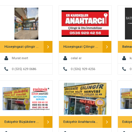
Hüseyingazi çilingir mert anahtar
Hüseyingazi Çilingir Erkardeşler Anahtar
Batman
Murat mert
celal er
k
0 (535) 629 0686
0 (536) 929 4256
0
Eskişehir Büyükdere Mahallesi Çilingir
Eskişehir Anahtarcılar Çilingirler