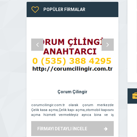
POPÜLER FİRMALAR
Çorum Çilingir
Görkem
corumcilingir.com.tr olarak çorum merkezde
Görkem Oto Ana
Çelik kasa açma,Çelik kapı açma,otomobil kapısını
açma hizmeti vermekteyiz ayrıca bina ve iş
yerlerine akıllı kilit şifre ve hidrolik kapı yayı montaj
tamir servisimiz vardır.tel 05353884295 seçkin
FİRMAYI DETAYLI İNCELE
FİRMAYI
eskizara çorum çilingir merkezdeki.