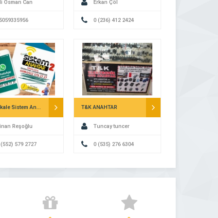
li Osman Can
Erkan Çöl
5059335956
0 (236) 412 2424
Çanakkale Sistem Anahtar
T&K ANAHTAR
inan Reşoğlu
Tuncay tuncer
 (552) 579 2727
0 (535) 276 6304