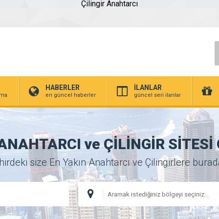
Çilingir Anahtarcı
HABERLER
İLANLAR
irma
en güncel haberler
güncel seri ilanlar
NAHTARCI ve ÇİLİNGİR SİTESİ Ci
deki size En Yakın Anahtarcı ve Çilingirlere buradan