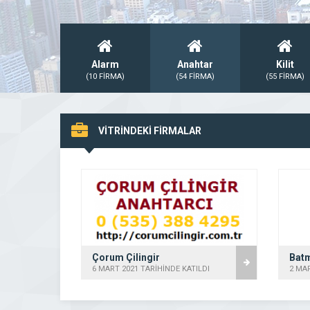
Alarm
Anahtar
Kilit
(10 FİRMA)
(54 FİRMA)
(55 FİRMA)
VİTRİNDEKİ FİRMALAR
Çorum Çilingir
Batm
ILDI
6 MART 2021 TARİHİNDE KATILDI
2 MAR