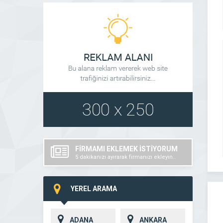
FİRMAMI EKLEMEK İSTİYORUM
5 dakikanızı ayırarak firmanızı ekleyin..
YEREL ARAMA
ADANA
ANKARA