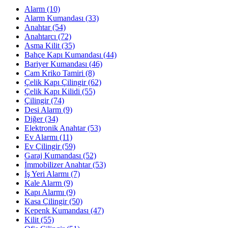
Alarm
(10)
Alarm Kumandası
(33)
Anahtar
(54)
Anahtarcı
(72)
Asma Kilit
(35)
Bahçe Kapı Kumandası
(44)
Bariyer Kumandası
(46)
Cam Kriko Tamiri
(8)
Çelik Kapı Çilingir
(62)
Çelik Kapı Kilidi
(55)
Çilingir
(74)
Desi Alarm
(9)
Diğer
(34)
Elektronik Anahtar
(53)
Ev Alarmı
(11)
Ev Çilingir
(59)
Garaj Kumandası
(52)
İmmobilizer Anahtar
(53)
İş Yeri Alarmı
(7)
Kale Alarm
(9)
Kapı Alarmı
(9)
Kasa Çilingir
(50)
Kepenk Kumandası
(47)
Kilit
(55)