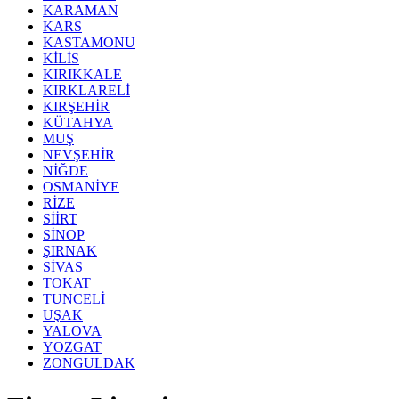
KARAMAN
KARS
KASTAMONU
KİLİS
KIRIKKALE
KIRKLARELİ
KIRŞEHİR
KÜTAHYA
MUŞ
NEVŞEHİR
NİĞDE
OSMANİYE
RİZE
SİİRT
SİNOP
ŞIRNAK
SİVAS
TOKAT
TUNCELİ
UŞAK
YALOVA
YOZGAT
ZONGULDAK