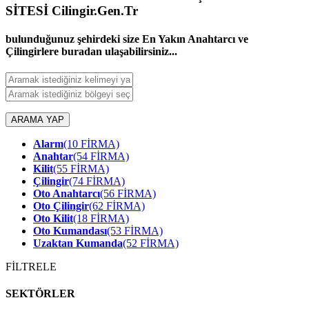
SİTESİ Cilingir.Gen.Tr
bulunduğunuz şehirdeki size En Yakın Anahtarcı ve
Çilingirlere buradan ulaşabilirsiniz...
ARAMA YAP
Alarm
(10 FİRMA)
Anahtar
(54 FİRMA)
Kilit
(55 FİRMA)
Çilingir
(74 FİRMA)
Oto Anahtarcı
(56 FİRMA)
Oto Çilingir
(62 FİRMA)
Oto Kilit
(18 FİRMA)
Oto Kumandası
(53 FİRMA)
Uzaktan Kumanda
(52 FİRMA)
FİLTRELE
SEKTÖRLER