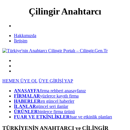
Çilingir Anahtarcı
Hakkımızda
İletişim
HEMEN ÜYE OL
ÜYE GİRİŞİ YAP
ANASAYFA
firma rehberi anasayfanız
FİRMALAR
yüzlerce kayıtlı firma
HABERLER
en güncel haberler
İLANLAR
güncel seri ilanlar
ÜRÜNLER
binlerce firma ürünü
FUAR VE ETKİNLİKLER
fuar ve etkinlik planları
TÜRKİYENİN ANAHTARCI ve ÇİLİNGİR