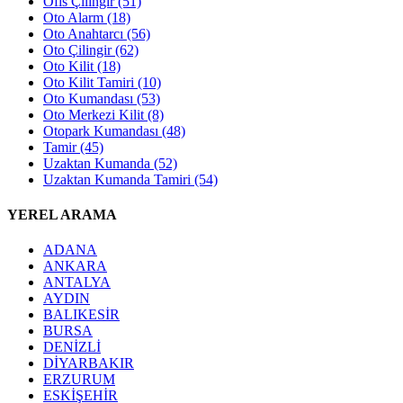
Ofis Çilingir
(51)
Oto Alarm
(18)
Oto Anahtarcı
(56)
Oto Çilingir
(62)
Oto Kilit
(18)
Oto Kilit Tamiri
(10)
Oto Kumandası
(53)
Oto Merkezi Kilit
(8)
Otopark Kumandası
(48)
Tamir
(45)
Uzaktan Kumanda
(52)
Uzaktan Kumanda Tamiri
(54)
YEREL ARAMA
ADANA
ANKARA
ANTALYA
AYDIN
BALIKESİR
BURSA
DENİZLİ
DİYARBAKIR
ERZURUM
ESKİŞEHİR