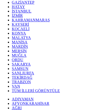
GAZİANTEP
HATAY
İSTANBUL
İZMİR
KAHRAMANMARAŞ
KAYSERİ
KOCAELİ
KONYA
MALATYA
MANİSA
MARDİN
MERSİN
MUĞLA
ORDU
SAKARYA
SAMSUN
ŞANLIURFA
TEKİRDAĞ
TRABZON
VAN
TÜM İLLERİ GÖRÜNTÜLE
ADIYAMAN
AFYONKARAHİSAR
AĞRI