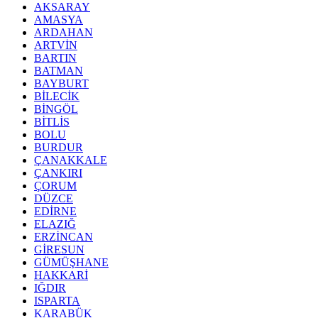
AKSARAY
AMASYA
ARDAHAN
ARTVİN
BARTIN
BATMAN
BAYBURT
BİLECİK
BİNGÖL
BİTLİS
BOLU
BURDUR
ÇANAKKALE
ÇANKIRI
ÇORUM
DÜZCE
EDİRNE
ELAZIĞ
ERZİNCAN
GİRESUN
GÜMÜŞHANE
HAKKARİ
IĞDIR
ISPARTA
KARABÜK