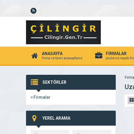
ANASAYFA
FİRMALAR
firma rehberi anasayfanız
yüzlerce kayıtlı f
Firma
SEKTÖRLER
Uz
Firmalar
YEREL ARAMA