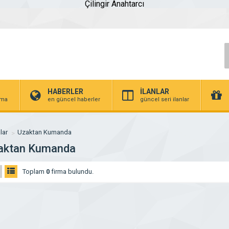
Çilingir Anahtarcı
HABERLER
İLANLAR
irma
en güncel haberler
güncel seri ilanlar
lar
Uzaktan Kumanda
aktan Kumanda
Toplam
0
firma bulundu.