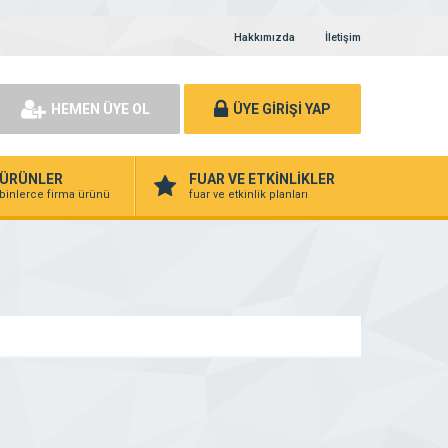
Hakkımızda
İletişim
HEMEN ÜYE OL
ÜYE GİRİŞİ YAP
ÜRÜNLER
FUAR VE ETKİNLİKLER
binlerce firma ürünü
fuar ve etkinlik planları