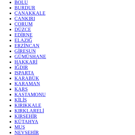
BOLU
BURDUR
ÇANAKKALE
ÇANKIRI
ÇORUM
DÜZCE
EDİRNE
ELAZIĞ
ERZİNCAN
GİRESUN
GÜMÜŞHANE
HAKKARİ
IĞDIR
ISPARTA
KARABÜK
KARAMAN
KARS
KASTAMONU
KİLİS
KIRIKKALE
KIRKLARELİ
KIRŞEHİR
KÜTAHYA
MUŞ
NEVŞEHİR