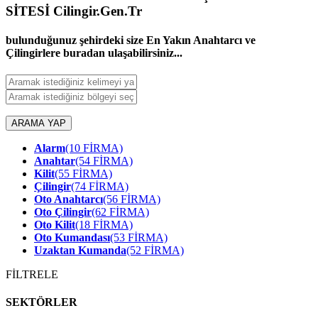
SİTESİ Cilingir.Gen.Tr
bulunduğunuz şehirdeki size En Yakın Anahtarcı ve
Çilingirlere buradan ulaşabilirsiniz...
ARAMA YAP
Alarm
(10 FİRMA)
Anahtar
(54 FİRMA)
Kilit
(55 FİRMA)
Çilingir
(74 FİRMA)
Oto Anahtarcı
(56 FİRMA)
Oto Çilingir
(62 FİRMA)
Oto Kilit
(18 FİRMA)
Oto Kumandası
(53 FİRMA)
Uzaktan Kumanda
(52 FİRMA)
FİLTRELE
SEKTÖRLER