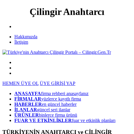
Çilingir Anahtarcı
Hakkımızda
İletişim
HEMEN ÜYE OL
ÜYE GİRİŞİ YAP
ANASAYFA
firma rehberi anasayfanız
FİRMALAR
yüzlerce kayıtlı firma
HABERLER
en güncel haberler
İLANLAR
güncel seri ilanlar
ÜRÜNLER
binlerce firma ürünü
FUAR VE ETKİNLİKLER
fuar ve etkinlik planları
TÜRKİYENİN ANAHTARCI ve ÇİLİNGİR