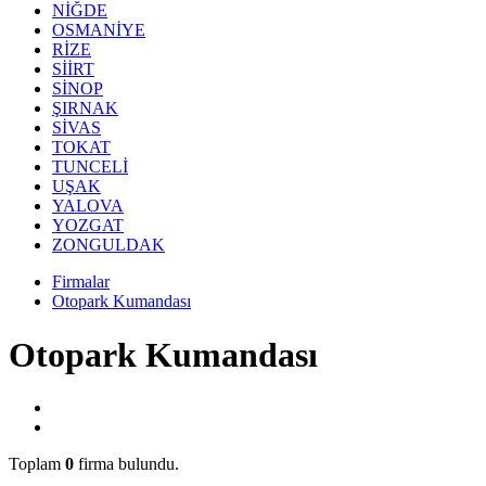
NİĞDE
OSMANİYE
RİZE
SİİRT
SİNOP
ŞIRNAK
SİVAS
TOKAT
TUNCELİ
UŞAK
YALOVA
YOZGAT
ZONGULDAK
Firmalar
Otopark Kumandası
Otopark Kumandası
Toplam
0
firma bulundu.