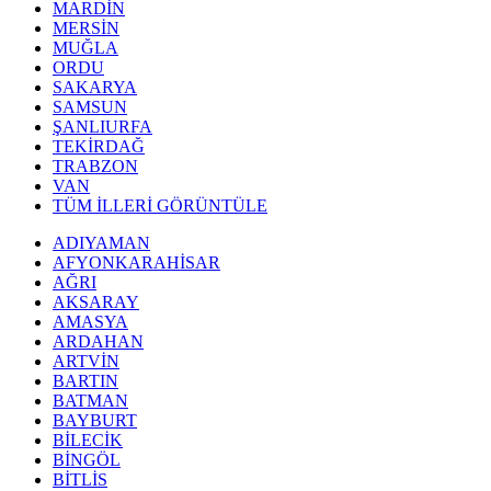
MARDİN
MERSİN
MUĞLA
ORDU
SAKARYA
SAMSUN
ŞANLIURFA
TEKİRDAĞ
TRABZON
VAN
TÜM İLLERİ GÖRÜNTÜLE
ADIYAMAN
AFYONKARAHİSAR
AĞRI
AKSARAY
AMASYA
ARDAHAN
ARTVİN
BARTIN
BATMAN
BAYBURT
BİLECİK
BİNGÖL
BİTLİS