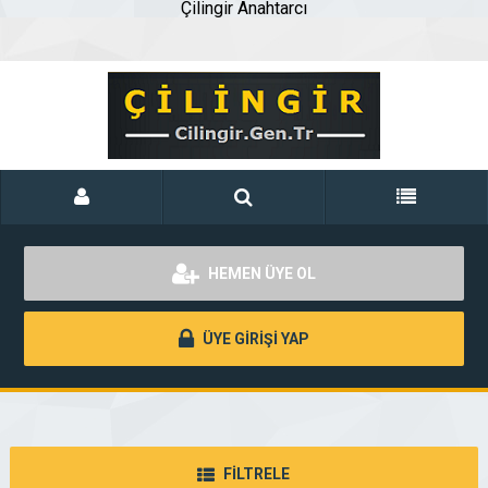
Çilingir Anahtarcı
HEMEN ÜYE OL
ÜYE GİRİŞİ YAP
FİLTRELE