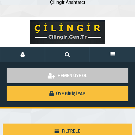
Çilingir Anahtarcı
HEMEN ÜYE OL
ÜYE GİRİŞİ YAP
FİLTRELE