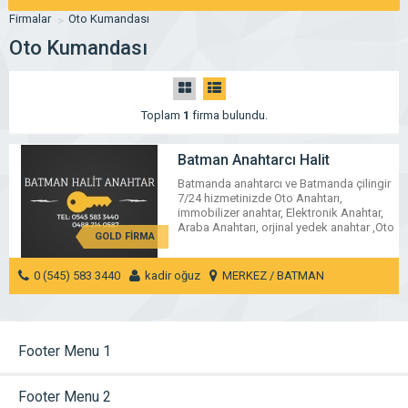
Firmalar
Oto Kumandası
Oto Kumandası
Toplam
1
firma bulundu.
Batman Anahtarcı Halit
Batmanda anahtarcı ve Batmanda çilingir
7/24 hizmetinizde Oto Anahtarı,
immobilizer anahtar, Elektronik Anahtar,
Araba Anahtarı, orjinal yedek anahtar ,Oto
GOLD FİRMA
Kumandası, Kumanda pilleri, kumanda
butonları, orjinal kumanda kapları,
kumanda kılıfları ,Eski anahtarınızı sustalı
0 (545) 583 3440
kadir oğuz
MERKEZ / BATMAN
(çakılı) anahtara çevirme, kapi kilidi, çelik
kapı kilitleri, çelik kapı anahtarını değişimi,
MESAJ GÖNDER
kilit tamiri bizde…
Footer Menu 1
Footer Menu 2