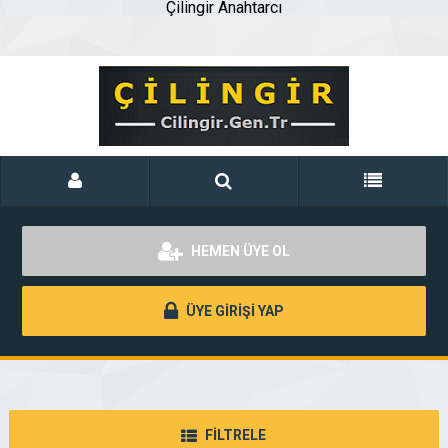
Çilingir Anahtarcı
HEMEN ÜYE OL
ÜYE GİRİŞİ YAP
FİLTRELE