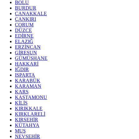
BOLU
BURDUR
ÇANAKKALE
ÇANKIRI
ÇORUM
DÜZCE
EDİRNE
ELAZIĞ
ERZİNCAN
GİRESUN
GÜMÜŞHANE
HAKKARİ
IĞDIR
ISPARTA
KARABÜK
KARAMAN
KARS
KASTAMONU
KİLİS
KIRIKKALE
KIRKLARELİ
KIRŞEHİR
KÜTAHYA
MUŞ
NEVŞEHİR