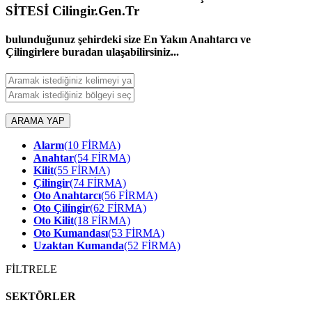
SİTESİ Cilingir.Gen.Tr
bulunduğunuz şehirdeki size En Yakın Anahtarcı ve
Çilingirlere buradan ulaşabilirsiniz...
ARAMA YAP
Alarm
(10 FİRMA)
Anahtar
(54 FİRMA)
Kilit
(55 FİRMA)
Çilingir
(74 FİRMA)
Oto Anahtarcı
(56 FİRMA)
Oto Çilingir
(62 FİRMA)
Oto Kilit
(18 FİRMA)
Oto Kumandası
(53 FİRMA)
Uzaktan Kumanda
(52 FİRMA)
FİLTRELE
SEKTÖRLER