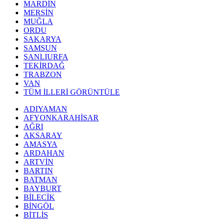
MARDİN
MERSİN
MUĞLA
ORDU
SAKARYA
SAMSUN
ŞANLIURFA
TEKİRDAĞ
TRABZON
VAN
TÜM İLLERİ GÖRÜNTÜLE
ADIYAMAN
AFYONKARAHİSAR
AĞRI
AKSARAY
AMASYA
ARDAHAN
ARTVİN
BARTIN
BATMAN
BAYBURT
BİLECİK
BİNGÖL
BİTLİS