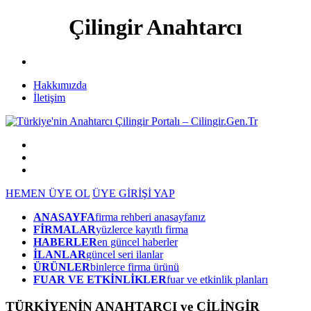
Çilingir Anahtarcı
Hakkımızda
İletişim
HEMEN ÜYE OL
ÜYE GİRİŞİ YAP
ANASAYFA
firma rehberi anasayfanız
FİRMALAR
yüzlerce kayıtlı firma
HABERLER
en güncel haberler
İLANLAR
güncel seri ilanlar
ÜRÜNLER
binlerce firma ürünü
FUAR VE ETKİNLİKLER
fuar ve etkinlik planları
TÜRKİYENİN ANAHTARCI ve ÇİLİNGİR