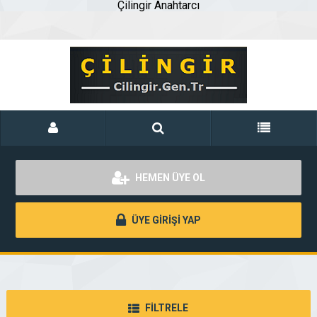
Çilingir Anahtarcı
HEMEN ÜYE OL
ÜYE GİRİŞİ YAP
FİLTRELE