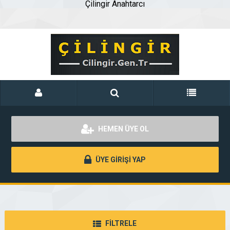
Çilingir Anahtarcı
HEMEN ÜYE OL
ÜYE GİRİŞİ YAP
FİLTRELE