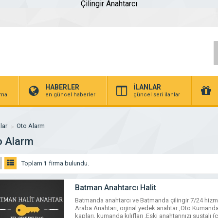
Çilingir Anahtarcı
HABERLER
İLANLAR
irma
en güncel haberler
güncel seri ilanlar
lar
Oto Alarm
o Alarm
Toplam
1
firma bulundu.
Batman Anahtarcı Halit
Batmanda anahtarcı ve Batmanda çilingir 7/24 hizme
Araba Anahtarı, orjinal yedek anahtar ,Oto Kumanda
kapları, kumanda kılıfları ,Eski anahtarınızı sustalı (ça