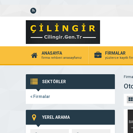
ANASAYFA
FİRMALAR
firma rehberi anasayfanız
yüzlerce kayıtlı f
Firma
SEKTÖRLER
Ot
Firmalar
YEREL ARAMA