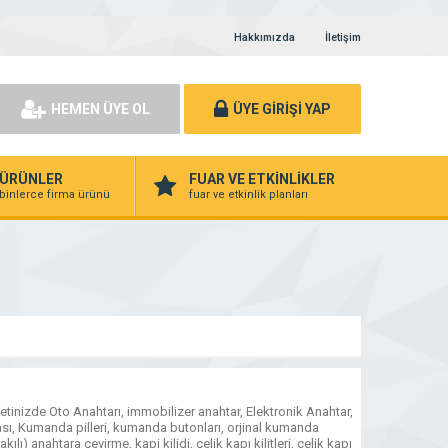
Hakkımızda
İletişim
HEMEN ÜYE OL
ÜYE GİRİŞİ YAP
ÜRÜNLER
FUAR VE ETKİNLİKLER
binlerce firma ürünü
fuar ve etkinlik planları
tinizde Oto Anahtarı, immobilizer anahtar, Elektronik Anahtar,
sı, Kumanda pilleri, kumanda butonları, orjinal kumanda
kılı) anahtara çevirme, kapi kilidi, çelik kapı kilitleri, çelik kapı