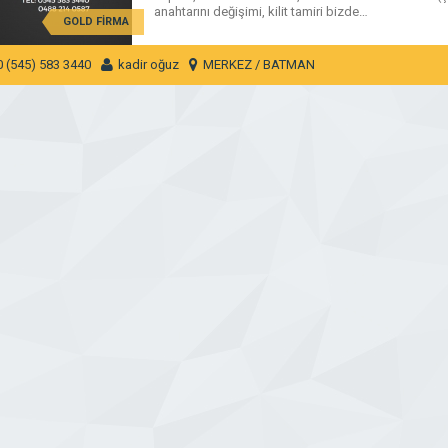
anahtarını değişimi, kilit tamiri bizde…
GOLD FİRMA
0 (545) 583 3440
kadir oğuz
MERKEZ / BATMAN