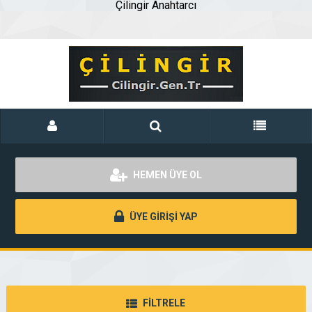
Çilingir Anahtarcı
HEMEN ÜYE OL
ÜYE GİRİŞİ YAP
FİLTRELE