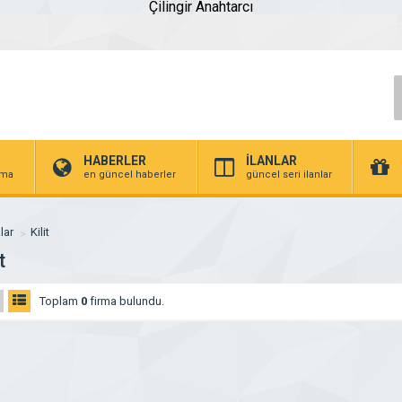
Çilingir Anahtarcı
HABERLER
İLANLAR
irma
en güncel haberler
güncel seri ilanlar
lar
Kilit
t
Toplam
0
firma bulundu.