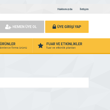
Hakkımızda
İletişim
HEMEN ÜYE OL
ÜYE GİRİŞİ YAP
ÜRÜNLER
FUAR VE ETKİNLİKLER
binlerce firma ürünü
fuar ve etkinlik planları