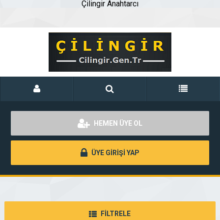
Çilingir Anahtarcı
HEMEN ÜYE OL
ÜYE GİRİŞİ YAP
FİLTRELE