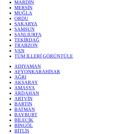
MARDİN
MERSİN
MUĞLA
ORDU
SAKARYA
SAMSUN
ŞANLIURFA
TEKİRDAĞ
TRABZON
VAN
TÜM İLLERİ GÖRÜNTÜLE
ADIYAMAN
AFYONKARAHİSAR
AĞRI
AKSARAY
AMASYA
ARDAHAN
ARTVİN
BARTIN
BATMAN
BAYBURT
BİLECİK
BİNGÖL
BİTLİS