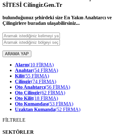
SİTESİ Cilingir.Gen.Tr
bulunduğunuz şehirdeki size En Yakın Anahtarcı ve
Çilingirlere buradan ulaşabilirsiniz...
ARAMA YAP
Alarm
(10 FİRMA)
Anahtar
(54 FİRMA)
Kilit
(55 FİRMA)
Çilingir
(74 FİRMA)
Oto Anahtarcı
(56 FİRMA)
Oto Çilingir
(62 FİRMA)
Oto Kilit
(18 FİRMA)
Oto Kumandası
(53 FİRMA)
Uzaktan Kumanda
(52 FİRMA)
FİLTRELE
SEKTÖRLER