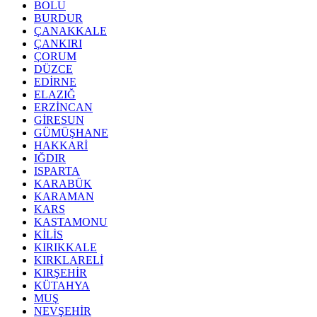
BOLU
BURDUR
ÇANAKKALE
ÇANKIRI
ÇORUM
DÜZCE
EDİRNE
ELAZIĞ
ERZİNCAN
GİRESUN
GÜMÜŞHANE
HAKKARİ
IĞDIR
ISPARTA
KARABÜK
KARAMAN
KARS
KASTAMONU
KİLİS
KIRIKKALE
KIRKLARELİ
KIRŞEHİR
KÜTAHYA
MUŞ
NEVŞEHİR