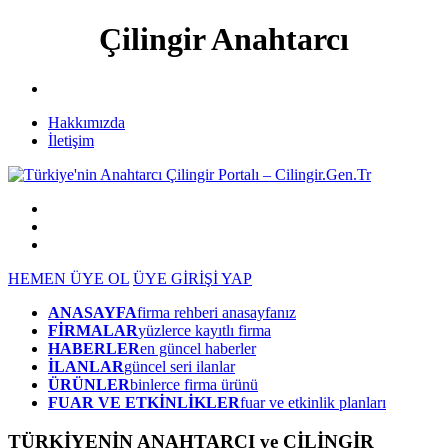
Çilingir Anahtarcı
Hakkımızda
İletişim
HEMEN ÜYE OL
ÜYE GİRİŞİ YAP
ANASAYFA
firma rehberi anasayfanız
FİRMALAR
yüzlerce kayıtlı firma
HABERLER
en güncel haberler
İLANLAR
güncel seri ilanlar
ÜRÜNLER
binlerce firma ürünü
FUAR VE ETKİNLİKLER
fuar ve etkinlik planları
TÜRKİYENİN ANAHTARCI ve ÇİLİNGİR