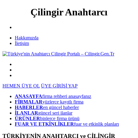
Çilingir Anahtarcı
Hakkımızda
İletişim
HEMEN ÜYE OL
ÜYE GİRİŞİ YAP
ANASAYFA
firma rehberi anasayfanız
FİRMALAR
yüzlerce kayıtlı firma
HABERLER
en güncel haberler
İLANLAR
güncel seri ilanlar
ÜRÜNLER
binlerce firma ürünü
FUAR VE ETKİNLİKLER
fuar ve etkinlik planları
TÜRKİYENİN ANAHTARCI ve ÇİLİNGİR