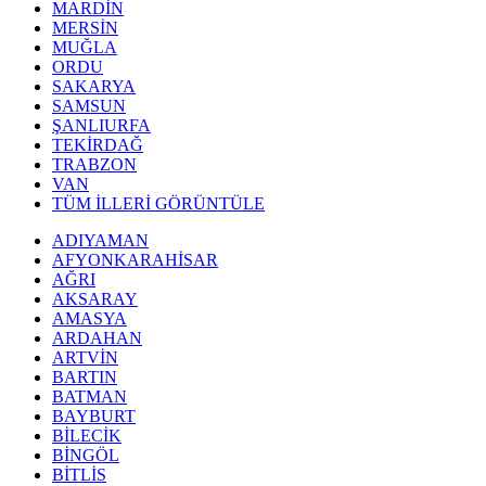
MARDİN
MERSİN
MUĞLA
ORDU
SAKARYA
SAMSUN
ŞANLIURFA
TEKİRDAĞ
TRABZON
VAN
TÜM İLLERİ GÖRÜNTÜLE
ADIYAMAN
AFYONKARAHİSAR
AĞRI
AKSARAY
AMASYA
ARDAHAN
ARTVİN
BARTIN
BATMAN
BAYBURT
BİLECİK
BİNGÖL
BİTLİS