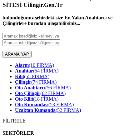
SİTESİ Cilingir.Gen.Tr
bulunduğunuz şehirdeki size En Yakın Anahtarcı ve
Çilingirlere buradan ulaşabilirsiniz...
ARAMA YAP
Alarm
(10 FİRMA)
Anahtar
(54 FİRMA)
Kilit
(55 FİRMA)
Çilingir
(74 FİRMA)
Oto Anahtarcı
(56 FİRMA)
Oto Çilingir
(62 FİRMA)
Oto Kilit
(18 FİRMA)
Oto Kumandası
(53 FİRMA)
Uzaktan Kumanda
(52 FİRMA)
FİLTRELE
SEKTÖRLER