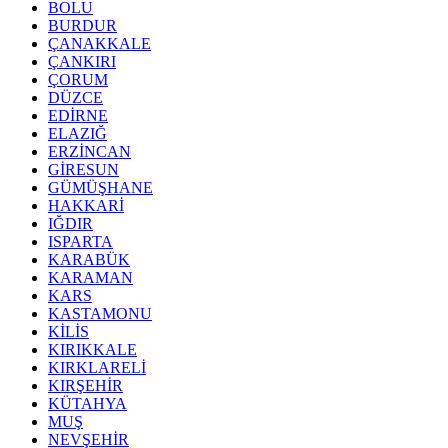
BOLU
BURDUR
ÇANAKKALE
ÇANKIRI
ÇORUM
DÜZCE
EDİRNE
ELAZIĞ
ERZİNCAN
GİRESUN
GÜMÜŞHANE
HAKKARİ
IĞDIR
ISPARTA
KARABÜK
KARAMAN
KARS
KASTAMONU
KİLİS
KIRIKKALE
KIRKLARELİ
KIRŞEHİR
KÜTAHYA
MUŞ
NEVŞEHİR