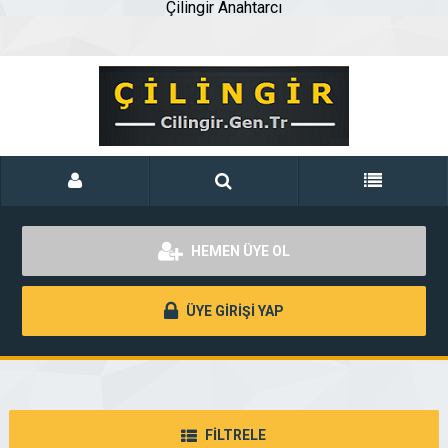
Çilingir Anahtarcı
HEMEN ÜYE OL
ÜYE GİRİŞİ YAP
FİLTRELE