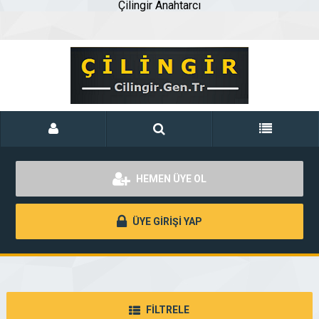
Çilingir Anahtarcı
HEMEN ÜYE OL
ÜYE GİRİŞİ YAP
FİLTRELE