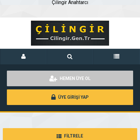
Çilingir Anahtarcı
HEMEN ÜYE OL
ÜYE GİRİŞİ YAP
FİLTRELE