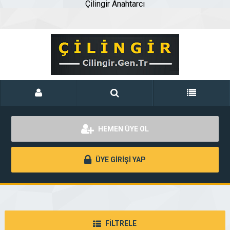
Çilingir Anahtarcı
HEMEN ÜYE OL
ÜYE GİRİŞİ YAP
FİLTRELE