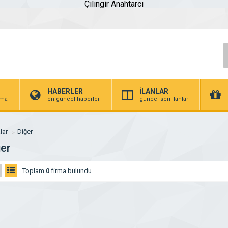
Çilingir Anahtarcı
HABERLER
İLANLAR
irma
en güncel haberler
güncel seri ilanlar
lar
Diğer
ğer
Toplam
0
firma bulundu.