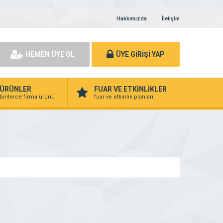
Hakkımızda
İletişim
HEMEN ÜYE OL
ÜYE GİRİŞİ YAP
ÜRÜNLER
FUAR VE ETKİNLİKLER
binlerce firma ürünü
fuar ve etkinlik planları