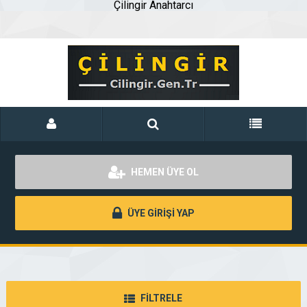
Çilingir Anahtarcı
HEMEN ÜYE OL
ÜYE GİRİŞİ YAP
FİLTRELE