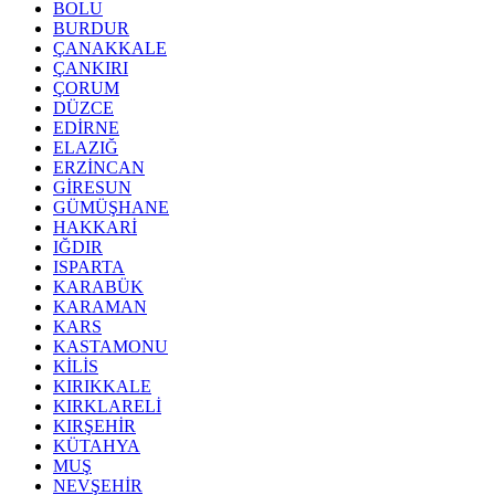
BOLU
BURDUR
ÇANAKKALE
ÇANKIRI
ÇORUM
DÜZCE
EDİRNE
ELAZIĞ
ERZİNCAN
GİRESUN
GÜMÜŞHANE
HAKKARİ
IĞDIR
ISPARTA
KARABÜK
KARAMAN
KARS
KASTAMONU
KİLİS
KIRIKKALE
KIRKLARELİ
KIRŞEHİR
KÜTAHYA
MUŞ
NEVŞEHİR