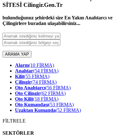
SİTESİ Cilingir.Gen.Tr
bulunduğunuz şehirdeki size En Yakın Anahtarcı ve
Çilingirlere buradan ulaşabilirsiniz...
ARAMA YAP
Alarm
(10 FİRMA)
Anahtar
(54 FİRMA)
Kilit
(55 FİRMA)
Çilingir
(74 FİRMA)
Oto Anahtarcı
(56 FİRMA)
Oto Çilingir
(62 FİRMA)
Oto Kilit
(18 FİRMA)
Oto Kumandası
(53 FİRMA)
Uzaktan Kumanda
(52 FİRMA)
FİLTRELE
SEKTÖRLER