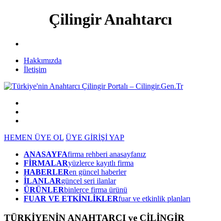
Çilingir Anahtarcı
Hakkımızda
İletişim
HEMEN ÜYE OL
ÜYE GİRİŞİ YAP
ANASAYFA
firma rehberi anasayfanız
FİRMALAR
yüzlerce kayıtlı firma
HABERLER
en güncel haberler
İLANLAR
güncel seri ilanlar
ÜRÜNLER
binlerce firma ürünü
FUAR VE ETKİNLİKLER
fuar ve etkinlik planları
TÜRKİYENİN ANAHTARCI ve ÇİLİNGİR