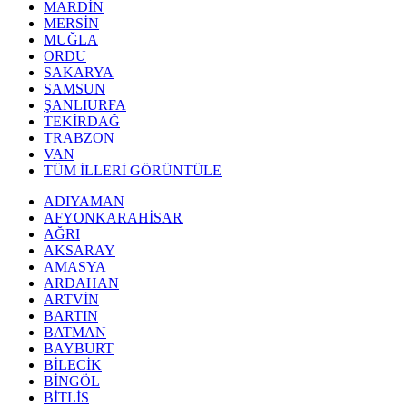
MARDİN
MERSİN
MUĞLA
ORDU
SAKARYA
SAMSUN
ŞANLIURFA
TEKİRDAĞ
TRABZON
VAN
TÜM İLLERİ GÖRÜNTÜLE
ADIYAMAN
AFYONKARAHİSAR
AĞRI
AKSARAY
AMASYA
ARDAHAN
ARTVİN
BARTIN
BATMAN
BAYBURT
BİLECİK
BİNGÖL
BİTLİS