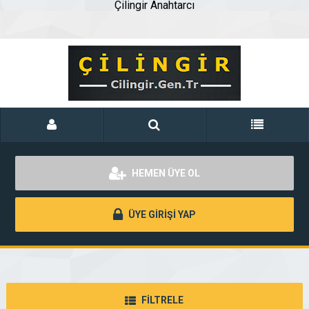
Çilingir Anahtarcı
HEMEN ÜYE OL
ÜYE GİRİŞİ YAP
FİLTRELE