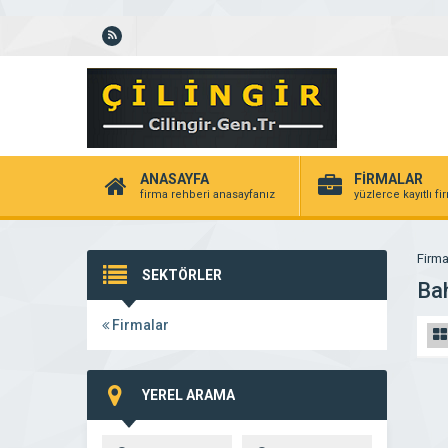
ANASAYFA
FİRMALAR
firma rehberi anasayfanız
yüzlerce kayıtlı f
Firma
SEKTÖRLER
Ba
Firmalar
YEREL ARAMA