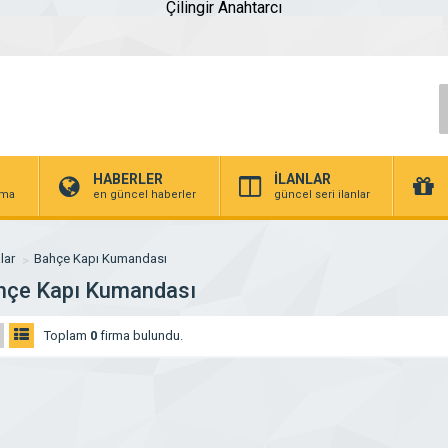
Çilingir Anahtarcı
HABERLER
İLANLAR
irma
en güncel haberler
güncel seri ilanlar
lar
Bahçe Kapı Kumandası
hçe Kapı Kumandası
Toplam
0
firma bulundu.