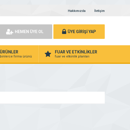
Hakkımızda
İletişim
HEMEN ÜYE OL
ÜYE GİRİŞİ YAP
ÜRÜNLER
FUAR VE ETKİNLİKLER
binlerce firma ürünü
fuar ve etkinlik planları