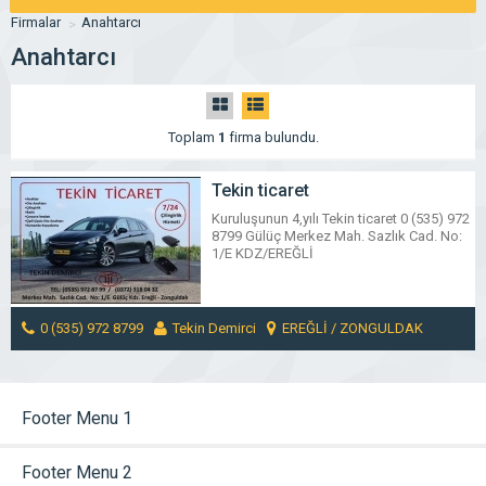
Firmalar
Anahtarcı
Anahtarcı
Toplam
1
firma bulundu.
Tekin ticaret
Kuruluşunun 4,yılı Tekin ticaret 0 (535) 972
8799 Gülüç Merkez Mah. Sazlık Cad. No:
1/E KDZ/EREĞLİ
0 (535) 972 8799
Tekin Demirci
EREĞLİ / ZONGULDAK
MESAJ GÖNDER
Footer Menu 1
Footer Menu 2