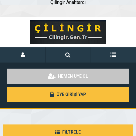
Çilingir Anahtarcı
HEMEN ÜYE OL
ÜYE GİRİŞİ YAP
FİLTRELE