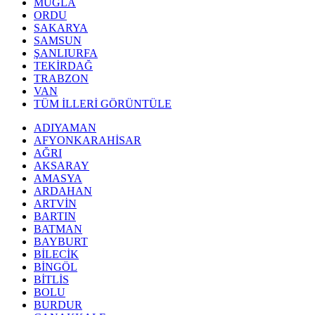
MUĞLA
ORDU
SAKARYA
SAMSUN
ŞANLIURFA
TEKİRDAĞ
TRABZON
VAN
TÜM İLLERİ GÖRÜNTÜLE
ADIYAMAN
AFYONKARAHİSAR
AĞRI
AKSARAY
AMASYA
ARDAHAN
ARTVİN
BARTIN
BATMAN
BAYBURT
BİLECİK
BİNGÖL
BİTLİS
BOLU
BURDUR