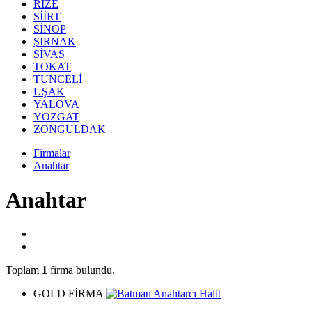
RİZE
SİİRT
SİNOP
ŞIRNAK
SİVAS
TOKAT
TUNCELİ
UŞAK
YALOVA
YOZGAT
ZONGULDAK
Firmalar
Anahtar
Anahtar
Toplam
1
firma bulundu.
GOLD FİRMA