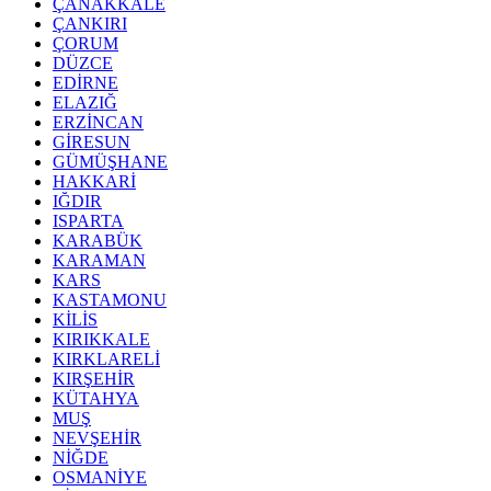
ÇANAKKALE
ÇANKIRI
ÇORUM
DÜZCE
EDİRNE
ELAZIĞ
ERZİNCAN
GİRESUN
GÜMÜŞHANE
HAKKARİ
IĞDIR
ISPARTA
KARABÜK
KARAMAN
KARS
KASTAMONU
KİLİS
KIRIKKALE
KIRKLARELİ
KIRŞEHİR
KÜTAHYA
MUŞ
NEVŞEHİR
NİĞDE
OSMANİYE