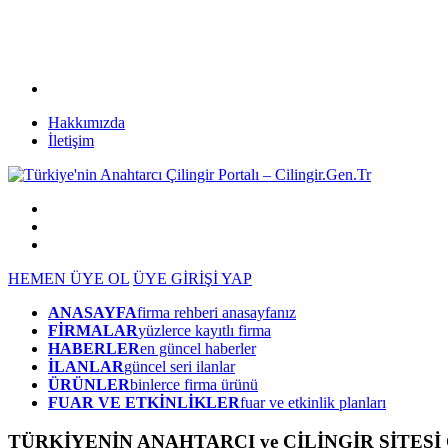
Hakkımızda
İletişim
HEMEN ÜYE OL
ÜYE GİRİŞİ YAP
ANASAYFA
firma rehberi anasayfanız
FİRMALAR
yüzlerce kayıtlı firma
HABERLER
en güncel haberler
İLANLAR
güncel seri ilanlar
ÜRÜNLER
binlerce firma ürünü
FUAR VE ETKİNLİKLER
fuar ve etkinlik planları
TÜRKİYENİN ANAHTARCI ve ÇİLİNGİR SİTESİ Ci