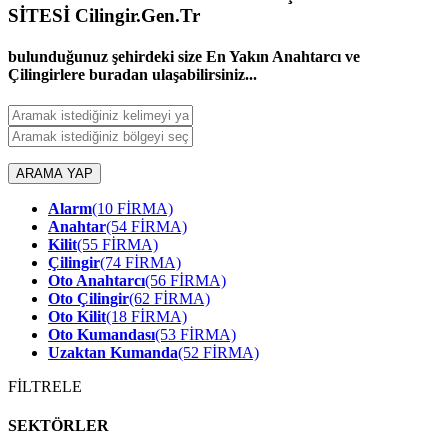
SİTESİ Cilingir.Gen.Tr
bulunduğunuz şehirdeki size En Yakın Anahtarcı ve
Çilingirlere buradan ulaşabilirsiniz...
ARAMA YAP
Alarm
(10 FİRMA)
Anahtar
(54 FİRMA)
Kilit
(55 FİRMA)
Çilingir
(74 FİRMA)
Oto Anahtarcı
(56 FİRMA)
Oto Çilingir
(62 FİRMA)
Oto Kilit
(18 FİRMA)
Oto Kumandası
(53 FİRMA)
Uzaktan Kumanda
(52 FİRMA)
FİLTRELE
SEKTÖRLER