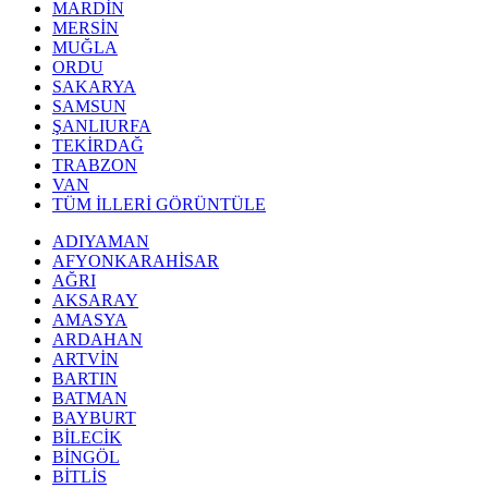
MARDİN
MERSİN
MUĞLA
ORDU
SAKARYA
SAMSUN
ŞANLIURFA
TEKİRDAĞ
TRABZON
VAN
TÜM İLLERİ GÖRÜNTÜLE
ADIYAMAN
AFYONKARAHİSAR
AĞRI
AKSARAY
AMASYA
ARDAHAN
ARTVİN
BARTIN
BATMAN
BAYBURT
BİLECİK
BİNGÖL
BİTLİS