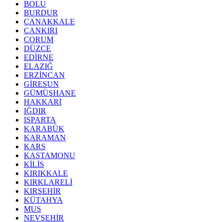
BOLU
BURDUR
ÇANAKKALE
ÇANKIRI
ÇORUM
DÜZCE
EDİRNE
ELAZIĞ
ERZİNCAN
GİRESUN
GÜMÜŞHANE
HAKKARİ
IĞDIR
ISPARTA
KARABÜK
KARAMAN
KARS
KASTAMONU
KİLİS
KIRIKKALE
KIRKLARELİ
KIRŞEHİR
KÜTAHYA
MUŞ
NEVŞEHİR