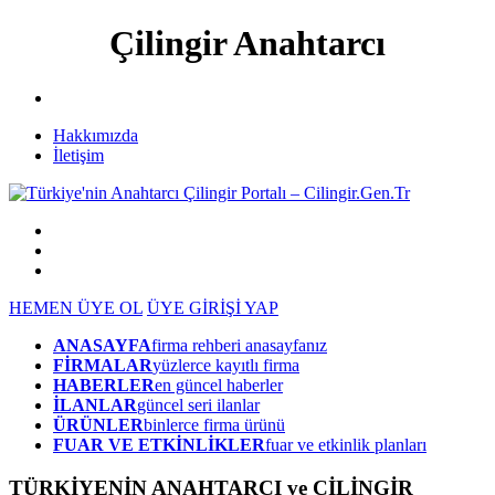
Çilingir Anahtarcı
Hakkımızda
İletişim
HEMEN ÜYE OL
ÜYE GİRİŞİ YAP
ANASAYFA
firma rehberi anasayfanız
FİRMALAR
yüzlerce kayıtlı firma
HABERLER
en güncel haberler
İLANLAR
güncel seri ilanlar
ÜRÜNLER
binlerce firma ürünü
FUAR VE ETKİNLİKLER
fuar ve etkinlik planları
TÜRKİYENİN ANAHTARCI ve ÇİLİNGİR