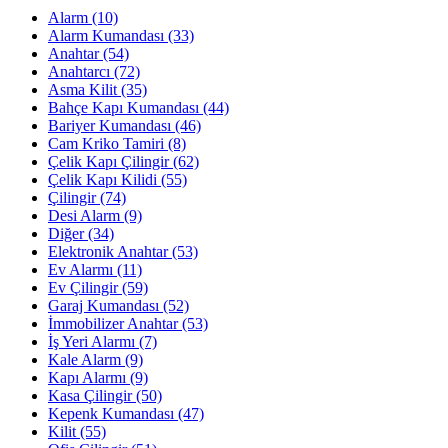
Alarm
(10)
Alarm Kumandası
(33)
Anahtar
(54)
Anahtarcı
(72)
Asma Kilit
(35)
Bahçe Kapı Kumandası
(44)
Bariyer Kumandası
(46)
Cam Kriko Tamiri
(8)
Çelik Kapı Çilingir
(62)
Çelik Kapı Kilidi
(55)
Çilingir
(74)
Desi Alarm
(9)
Diğer
(34)
Elektronik Anahtar
(53)
Ev Alarmı
(11)
Ev Çilingir
(59)
Garaj Kumandası
(52)
İmmobilizer Anahtar
(53)
İş Yeri Alarmı
(7)
Kale Alarm
(9)
Kapı Alarmı
(9)
Kasa Çilingir
(50)
Kepenk Kumandası
(47)
Kilit
(55)