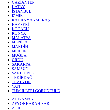
GAZİANTEP
HATAY
İSTANBUL
İZMİR
KAHRAMANMARAŞ
KAYSERİ
KOCAELİ
KONYA
MALATYA
MANİSA
MARDİN
MERSİN
MUĞLA
ORDU
SAKARYA
SAMSUN
ŞANLIURFA
TEKİRDAĞ
TRABZON
VAN
TÜM İLLERİ GÖRÜNTÜLE
ADIYAMAN
AFYONKARAHİSAR
AĞRI