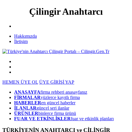
Çilingir Anahtarcı
Hakkımızda
İletişim
HEMEN ÜYE OL
ÜYE GİRİŞİ YAP
ANASAYFA
firma rehberi anasayfanız
FİRMALAR
yüzlerce kayıtlı firma
HABERLER
en güncel haberler
İLANLAR
güncel seri ilanlar
ÜRÜNLER
binlerce firma ürünü
FUAR VE ETKİNLİKLER
fuar ve etkinlik planları
TÜRKİYENİN ANAHTARCI ve ÇİLİNGİR