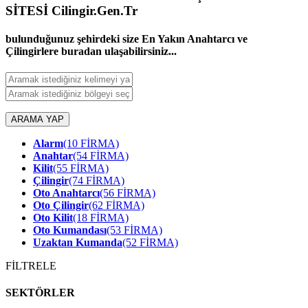
SİTESİ Cilingir.Gen.Tr
bulunduğunuz şehirdeki size En Yakın Anahtarcı ve
Çilingirlere buradan ulaşabilirsiniz...
ARAMA YAP
Alarm
(10 FİRMA)
Anahtar
(54 FİRMA)
Kilit
(55 FİRMA)
Çilingir
(74 FİRMA)
Oto Anahtarcı
(56 FİRMA)
Oto Çilingir
(62 FİRMA)
Oto Kilit
(18 FİRMA)
Oto Kumandası
(53 FİRMA)
Uzaktan Kumanda
(52 FİRMA)
FİLTRELE
SEKTÖRLER