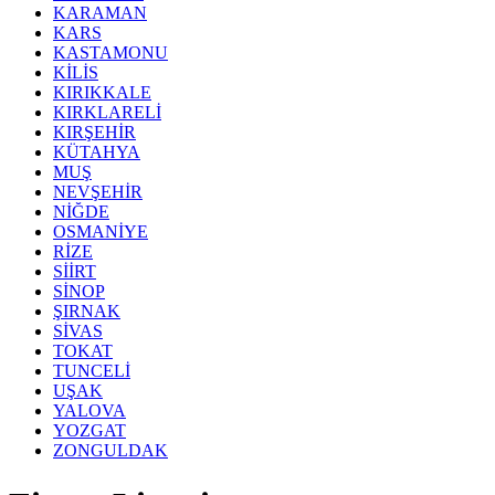
KARAMAN
KARS
KASTAMONU
KİLİS
KIRIKKALE
KIRKLARELİ
KIRŞEHİR
KÜTAHYA
MUŞ
NEVŞEHİR
NİĞDE
OSMANİYE
RİZE
SİİRT
SİNOP
ŞIRNAK
SİVAS
TOKAT
TUNCELİ
UŞAK
YALOVA
YOZGAT
ZONGULDAK