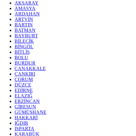
AKSARAY
AMASYA
ARDAHAN
ARTVİN
BARTIN
BATMAN
BAYBURT
BİLECİK
BİNGÖL
BİTLİS
BOLU
BURDUR
ÇANAKKALE
ÇANKIRI
ÇORUM
DÜZCE
EDİRNE
ELAZIĞ
ERZİNCAN
GİRESUN
GÜMÜŞHANE
HAKKARİ
IĞDIR
ISPARTA
KARABÜK