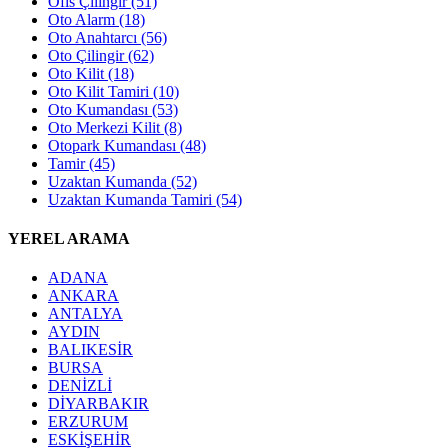
Ofis Çilingir
(51)
Oto Alarm
(18)
Oto Anahtarcı
(56)
Oto Çilingir
(62)
Oto Kilit
(18)
Oto Kilit Tamiri
(10)
Oto Kumandası
(53)
Oto Merkezi Kilit
(8)
Otopark Kumandası
(48)
Tamir
(45)
Uzaktan Kumanda
(52)
Uzaktan Kumanda Tamiri
(54)
YEREL ARAMA
ADANA
ANKARA
ANTALYA
AYDIN
BALIKESİR
BURSA
DENİZLİ
DİYARBAKIR
ERZURUM
ESKİŞEHİR