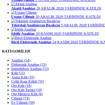
Akgül Anahtar
20 ARALIK 2020 TARİHİNDE KATILDI
Ustam Çilingir
20 ARALIK 2020 TARİHİNDE KATILDI
Tekirdağ Anahtarcısı Bıçakçısı
5 ARALIK 2020 TARİHİN
İşbilir Anahtar
29 KASIM 2020 TARİHİNDE KATILDI
Birol Elektronik Anahtar
24 KASIM 2020 TARİHİNDE K
KATEGORİLER
Anahtar
(54)
Elektronik Anahtar
(53)
İmmobilizer Anahtar
(53)
Kilit
(55)
Asma Kilit
(35)
Çelik Kapı Kilidi
(55)
Oto Kilit
(18)
Oto Kilit Tamiri
(10)
Oto Merkezi Kilit
(8)
Çilingir
(74)
Ev Çilingir
(59)