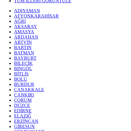
TÜM İLLERİ GÖRÜNTÜLE
ADIYAMAN
AFYONKARAHİSAR
AĞRI
AKSARAY
AMASYA
ARDAHAN
ARTVİN
BARTIN
BATMAN
BAYBURT
BİLECİK
BİNGÖL
BİTLİS
BOLU
BURDUR
ÇANAKKALE
ÇANKIRI
ÇORUM
DÜZCE
EDİRNE
ELAZIĞ
ERZİNCAN
GİRESUN