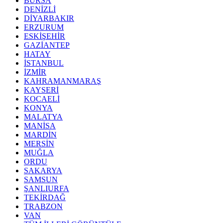
BURSA
DENİZLİ
DİYARBAKIR
ERZURUM
ESKİŞEHİR
GAZİANTEP
HATAY
İSTANBUL
İZMİR
KAHRAMANMARAŞ
KAYSERİ
KOCAELİ
KONYA
MALATYA
MANİSA
MARDİN
MERSİN
MUĞLA
ORDU
SAKARYA
SAMSUN
ŞANLIURFA
TEKİRDAĞ
TRABZON
VAN