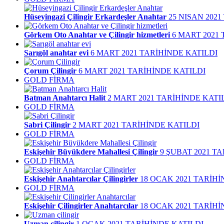
Hüseyingazi Çilingir Erkardeşler Anahtar
25 NISAN 202
Görkem Oto Anahtar ve Çilingir hizmetleri
6 MART 2021
Sarıgöl anahtar evi
6 MART 2021 TARİHİNDE KATILDI
Çorum Çilingir
6 MART 2021 TARİHİNDE KATILDI
GOLD FİRMA
Batman Anahtarcı Halit
2 MART 2021 TARİHİNDE KATI
GOLD FİRMA
Sabri Çilingir
2 MART 2021 TARİHİNDE KATILDI
GOLD FİRMA
Eskişehir Büyükdere Mahallesi Çilingir
9 ŞUBAT 2021 T
GOLD FİRMA
Eskişehir Anahtarcılar Çilingirler
18 OCAK 2021 TARİHİ
GOLD FİRMA
Eskişehir Çilingirler Anahtarcılar
18 OCAK 2021 TARİHİ
Uzman çilingir
1 OCAK 2021 TARİHİNDE KATILDI