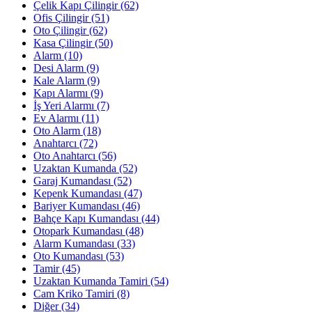
Çelik Kapı Çilingir
(62)
Ofis Çilingir
(51)
Oto Çilingir
(62)
Kasa Çilingir
(50)
Alarm
(10)
Desi Alarm
(9)
Kale Alarm
(9)
Kapı Alarmı
(9)
İş Yeri Alarmı
(7)
Ev Alarmı
(11)
Oto Alarm
(18)
Anahtarcı
(72)
Oto Anahtarcı
(56)
Uzaktan Kumanda
(52)
Garaj Kumandası
(52)
Kepenk Kumandası
(47)
Bariyer Kumandası
(46)
Bahçe Kapı Kumandası
(44)
Otopark Kumandası
(48)
Alarm Kumandası
(33)
Oto Kumandası
(53)
Tamir
(45)
Uzaktan Kumanda Tamiri
(54)
Cam Kriko Tamiri
(8)
Diğer
(34)