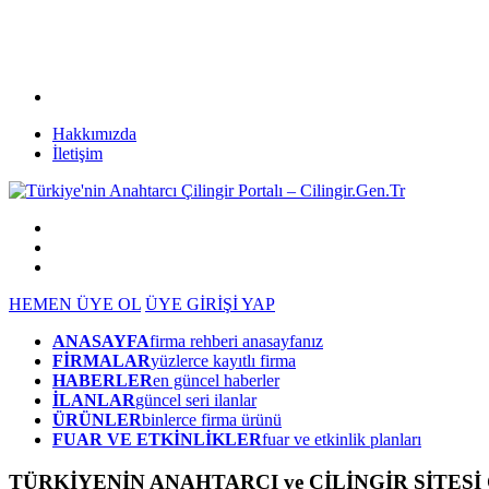
Hakkımızda
İletişim
HEMEN ÜYE OL
ÜYE GİRİŞİ YAP
ANASAYFA
firma rehberi anasayfanız
FİRMALAR
yüzlerce kayıtlı firma
HABERLER
en güncel haberler
İLANLAR
güncel seri ilanlar
ÜRÜNLER
binlerce firma ürünü
FUAR VE ETKİNLİKLER
fuar ve etkinlik planları
TÜRKİYENİN ANAHTARCI ve ÇİLİNGİR SİTESİ Ci