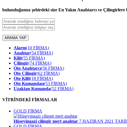
bulunduğunuz şehirdeki size En Yakın Anahtarcı ve Çilingirlere b
ARAMA YAP
Alarm
(10 FİRMA)
Anahtar
(54 FİRMA)
Kilit
(55 FİRMA)
Çilingir
(74 FİRMA)
Oto Anahtarcı
(56 FİRMA)
Oto Çilingir
(62 FİRMA)
Oto Kilit
(18 FİRMA)
Oto Kumandası
(53 FİRMA)
Uzaktan Kumanda
(52 FİRMA)
VİTRİNDEKİ FİRMALAR
GOLD FİRMA
Hüseyingazi çilingir mert anahtar
7 HAZIRAN 2021 TARİ
GOLD FİRMA