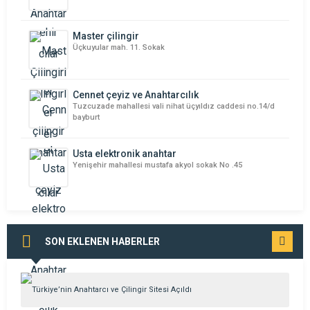
Master çilingir
Üçkuyular mah. 11. Sokak
Cennet çeyiz ve Anahtarcılık
Tuzcuzade mahallesi vali nihat üçyıldız caddesi no.14/d
bayburt
Usta elektronik anahtar
Yenişehir mahallesi mustafa akyol sokak No .45
SON EKLENEN HABERLER
TÜMÜNÜ
GÖR