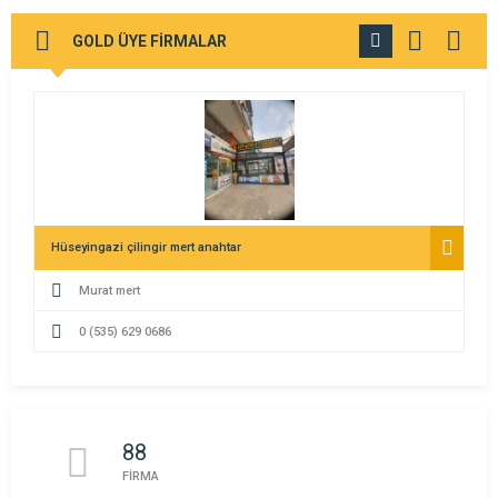
GOLD ÜYE FİRMALAR
TÜMÜNÜ
GÖR
Hüseyingazi çilingir mert anahtar
Murat mert
0 (535) 629 0686
88
FİRMA