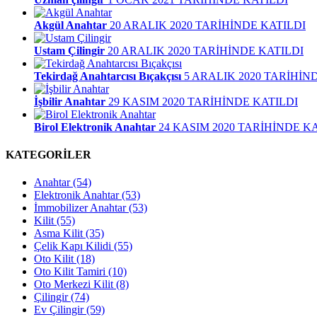
Akgül Anahtar
20 ARALIK 2020 TARİHİNDE KATILDI
Ustam Çilingir
20 ARALIK 2020 TARİHİNDE KATILDI
Tekirdağ Anahtarcısı Bıçakçısı
5 ARALIK 2020 TARİHİN
İşbilir Anahtar
29 KASIM 2020 TARİHİNDE KATILDI
Birol Elektronik Anahtar
24 KASIM 2020 TARİHİNDE K
KATEGORİLER
Anahtar
(54)
Elektronik Anahtar
(53)
İmmobilizer Anahtar
(53)
Kilit
(55)
Asma Kilit
(35)
Çelik Kapı Kilidi
(55)
Oto Kilit
(18)
Oto Kilit Tamiri
(10)
Oto Merkezi Kilit
(8)
Çilingir
(74)
Ev Çilingir
(59)