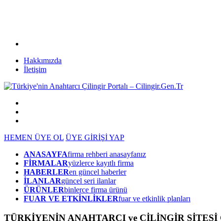
Hakkımızda
İletişim
HEMEN ÜYE OL
ÜYE GİRİŞİ YAP
ANASAYFA
firma rehberi anasayfanız
FİRMALAR
yüzlerce kayıtlı firma
HABERLER
en güncel haberler
İLANLAR
güncel seri ilanlar
ÜRÜNLER
binlerce firma ürünü
FUAR VE ETKİNLİKLER
fuar ve etkinlik planları
TÜRKİYENİN ANAHTARCI ve ÇİLİNGİR SİTESİ Ci