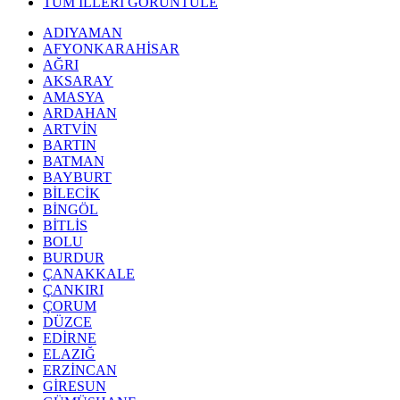
TÜM İLLERİ GÖRÜNTÜLE
ADIYAMAN
AFYONKARAHİSAR
AĞRI
AKSARAY
AMASYA
ARDAHAN
ARTVİN
BARTIN
BATMAN
BAYBURT
BİLECİK
BİNGÖL
BİTLİS
BOLU
BURDUR
ÇANAKKALE
ÇANKIRI
ÇORUM
DÜZCE
EDİRNE
ELAZIĞ
ERZİNCAN
GİRESUN