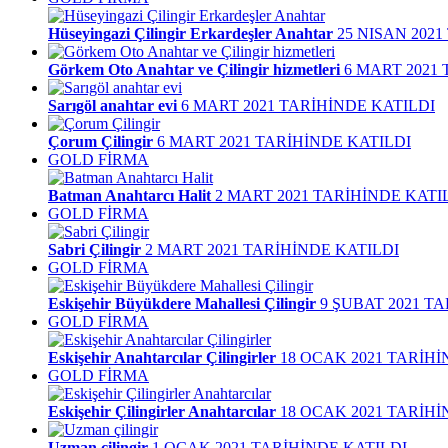
Hüseyingazi Çilingir Erkardeşler Anahtar
25 NISAN 202
Görkem Oto Anahtar ve Çilingir hizmetleri
6 MART 2021
Sarıgöl anahtar evi
6 MART 2021 TARİHİNDE KATILDI
Çorum Çilingir
6 MART 2021 TARİHİNDE KATILDI
GOLD FİRMA
Batman Anahtarcı Halit
2 MART 2021 TARİHİNDE KATI
GOLD FİRMA
Sabri Çilingir
2 MART 2021 TARİHİNDE KATILDI
GOLD FİRMA
Eskişehir Büyükdere Mahallesi Çilingir
9 ŞUBAT 2021 T
GOLD FİRMA
Eskişehir Anahtarcılar Çilingirler
18 OCAK 2021 TARİHİ
GOLD FİRMA
Eskişehir Çilingirler Anahtarcılar
18 OCAK 2021 TARİHİ
Uzman çilingir
1 OCAK 2021 TARİHİNDE KATILDI