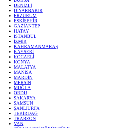
BURSA
DENİZLİ
DİYARBAKIR
ERZURUM
ESKİŞEHİR
GAZİANTEP
HATAY
İSTANBUL
İZMİR
KAHRAMANMARAŞ
KAYSERİ
KOCAELİ
KONYA
MALATYA
MANİSA
MARDİN
MERSİN
MUĞLA
ORDU
SAKARYA
SAMSUN
ŞANLIURFA
TEKİRDAĞ
TRABZON
VAN