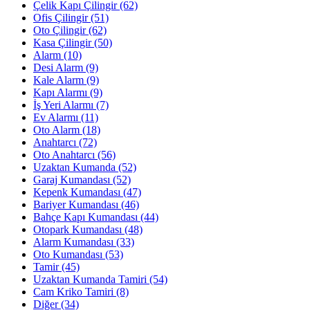
Çelik Kapı Çilingir
(62)
Ofis Çilingir
(51)
Oto Çilingir
(62)
Kasa Çilingir
(50)
Alarm
(10)
Desi Alarm
(9)
Kale Alarm
(9)
Kapı Alarmı
(9)
İş Yeri Alarmı
(7)
Ev Alarmı
(11)
Oto Alarm
(18)
Anahtarcı
(72)
Oto Anahtarcı
(56)
Uzaktan Kumanda
(52)
Garaj Kumandası
(52)
Kepenk Kumandası
(47)
Bariyer Kumandası
(46)
Bahçe Kapı Kumandası
(44)
Otopark Kumandası
(48)
Alarm Kumandası
(33)
Oto Kumandası
(53)
Tamir
(45)
Uzaktan Kumanda Tamiri
(54)
Cam Kriko Tamiri
(8)
Diğer
(34)