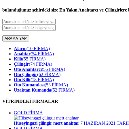
bulunduğunuz şehirdeki size En Yakın Anahtarcı ve Çilingirlere b
ARAMA YAP
Alarm
(10 FİRMA)
Anahtar
(54 FİRMA)
Kilit
(55 FİRMA)
Çilingir
(74 FİRMA)
Oto Anahtarcı
(56 FİRMA)
Oto Çilingir
(62 FİRMA)
Oto Kilit
(18 FİRMA)
Oto Kumandası
(53 FİRMA)
Uzaktan Kumanda
(52 FİRMA)
VİTRİNDEKİ FİRMALAR
GOLD FİRMA
Hüseyingazi çilingir mert anahtar
7 HAZIRAN 2021 TARİ
GOLD FİRMA