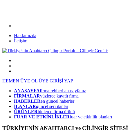
Hakkımızda
İletişim
HEMEN ÜYE OL
ÜYE GİRİŞİ YAP
ANASAYFA
firma rehberi anasayfanız
FİRMALAR
yüzlerce kayıtlı firma
HABERLER
en güncel haberler
İLANLAR
güncel seri ilanlar
ÜRÜNLER
binlerce firma ürünü
FUAR VE ETKİNLİKLER
fuar ve etkinlik planları
TÜRKİYENİN ANAHTARCI ve ÇİLİNGİR SİTESİ Ci