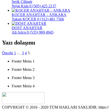
Serik Çilingir
Nejat Kula
0 (505) 425 2137
KOÇER ANAHTAR – ANKARA
Yakup KOÇER
0 (312) 481 7566
DOST ANAHTAR
Ali Arica
0 (535) 969 4945
Yazı dolaşımı
Önceki
1
…
3
4
5
Footer Menu 1
Footer Menu 2
Footer Menu 3
Footer Menu 4
COPYRIGHT © 2016 - 2020 TÜM HAKLARI SAKLIDIR. https://www