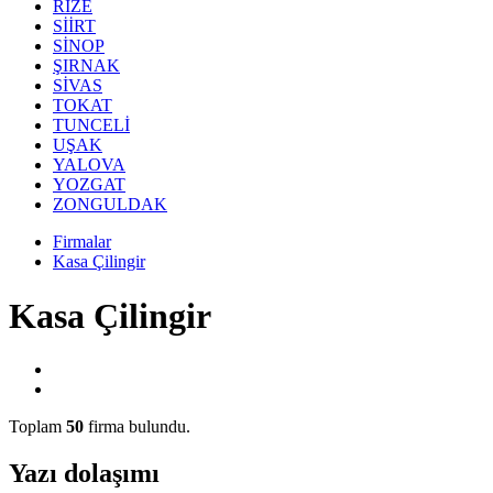
RİZE
SİİRT
SİNOP
ŞIRNAK
SİVAS
TOKAT
TUNCELİ
UŞAK
YALOVA
YOZGAT
ZONGULDAK
Firmalar
Kasa Çilingir
Kasa Çilingir
Toplam
50
firma bulundu.
Yazı dolaşımı