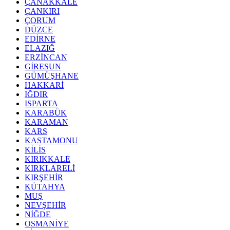
ÇANAKKALE
ÇANKIRI
ÇORUM
DÜZCE
EDİRNE
ELAZIĞ
ERZİNCAN
GİRESUN
GÜMÜŞHANE
HAKKARİ
IĞDIR
ISPARTA
KARABÜK
KARAMAN
KARS
KASTAMONU
KİLİS
KIRIKKALE
KIRKLARELİ
KIRŞEHİR
KÜTAHYA
MUŞ
NEVŞEHİR
NİĞDE
OSMANİYE