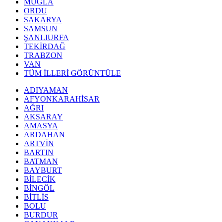
MUĞLA
ORDU
SAKARYA
SAMSUN
ŞANLIURFA
TEKİRDAĞ
TRABZON
VAN
TÜM İLLERİ GÖRÜNTÜLE
ADIYAMAN
AFYONKARAHİSAR
AĞRI
AKSARAY
AMASYA
ARDAHAN
ARTVİN
BARTIN
BATMAN
BAYBURT
BİLECİK
BİNGÖL
BİTLİS
BOLU
BURDUR