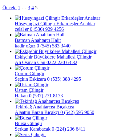
Önceki
1
…
3
4
5
Hüseyingazi Çilingir Erkardeşler Anahtar
celal er
0 (536) 929 4256
Batman Anahtarcı Halit
kadir oğuz
0 (545) 583 3440
Eskişehir Büyükdere Mahallesi Çilingir
Ali Osman Can
0222 220 63 32
Çorum Çilingir
Seçkin Eskizara
0 (535) 388 4295
Ustam Çilingir
Hakan
0 (537) 271 8173
Tekirdağ Anahtarcısı Bıçakçısı
Alaattin Baran Bıçakçı
0 (542) 595 9050
Bursa Çilingir
Serkan Karabacak
0 (224) 236 6411