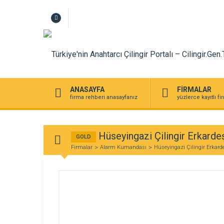
ANASAYFA
FİRMALAR
firma rehberi anasayfanız
yüzlerce kayıtlı f
Hüseyingazi Çilingir Erkarde
GOLD
Firmalar
Alarm Kumandası
Hüseyingazi Çilingir Erkard