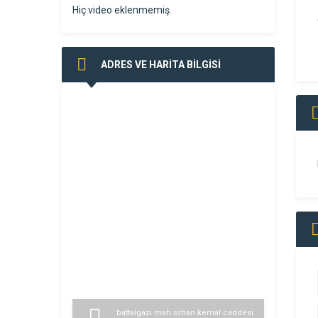
Hiç video eklenmemiş.
ADRES VE HARİTA BİLGİSİ
battalgazi mah orhan kemal caddesi