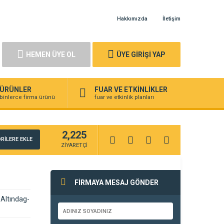
Hakkımızda
İletişim
HEMEN ÜYE OL
ÜYE GİRİŞİ YAP
ÜRÜNLER
FUAR VE ETKİNLİKLER
binlerce firma ürünü
fuar ve etkinlik planları
2,225
RİLERE EKLE
ZİYARETÇİ
FİRMAYA MESAJ GÖNDER
Altındag-