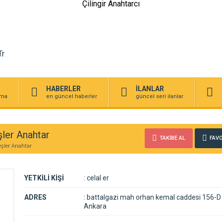
Çilingir Anahtarcı
HABERLER
İLANLAR
irma
en güncel haberler
güncel seri ilanlar
şler Anahtar
TAKİBE AL
FAVO
eşler Anahtar
YETKİLİ KİŞİ
:
celal er
ADRES
:
battalgazi mah orhan kemal caddesi 156-D 
Ankara