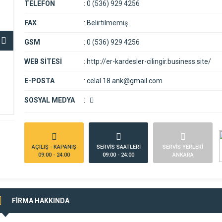
TELEFON
:
0 (536) 929 4256
FAX
:
Belirtilmemiş
GSM
:
0 (536) 929 4256
WEB SİTESİ
:
http://er-kardesler-cilingir.business.site/
E-POSTA
:
celal.18.ank@gmail.com
SOSYAL MEDYA
:
AÇILIŞ - KAPANIŞ
SERVİS SAATLERİ
SERVİS YERLERİ
09:00 - 24:00
09:00 - 24:00
ANKARA
FİRMA HAKKINDA