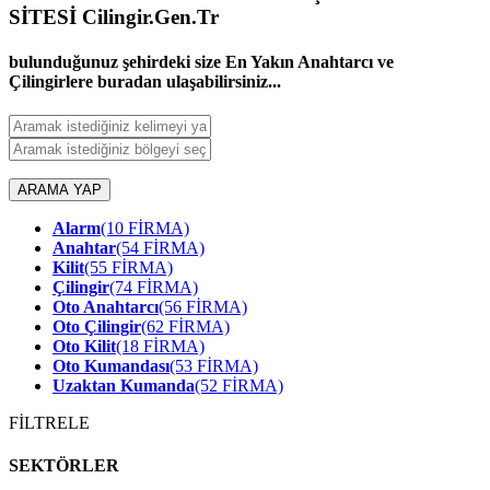
SİTESİ Cilingir.Gen.Tr
bulunduğunuz şehirdeki size En Yakın Anahtarcı ve
Çilingirlere buradan ulaşabilirsiniz...
ARAMA YAP
Alarm
(10 FİRMA)
Anahtar
(54 FİRMA)
Kilit
(55 FİRMA)
Çilingir
(74 FİRMA)
Oto Anahtarcı
(56 FİRMA)
Oto Çilingir
(62 FİRMA)
Oto Kilit
(18 FİRMA)
Oto Kumandası
(53 FİRMA)
Uzaktan Kumanda
(52 FİRMA)
FİLTRELE
SEKTÖRLER