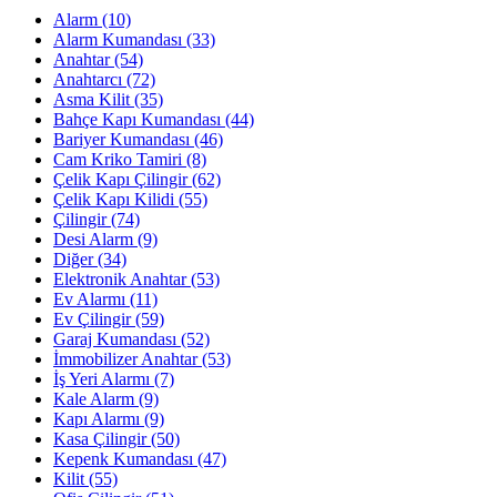
Alarm
(10)
Alarm Kumandası
(33)
Anahtar
(54)
Anahtarcı
(72)
Asma Kilit
(35)
Bahçe Kapı Kumandası
(44)
Bariyer Kumandası
(46)
Cam Kriko Tamiri
(8)
Çelik Kapı Çilingir
(62)
Çelik Kapı Kilidi
(55)
Çilingir
(74)
Desi Alarm
(9)
Diğer
(34)
Elektronik Anahtar
(53)
Ev Alarmı
(11)
Ev Çilingir
(59)
Garaj Kumandası
(52)
İmmobilizer Anahtar
(53)
İş Yeri Alarmı
(7)
Kale Alarm
(9)
Kapı Alarmı
(9)
Kasa Çilingir
(50)
Kepenk Kumandası
(47)
Kilit
(55)