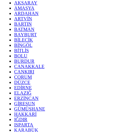
AKSARAY
AMASYA
ARDAHAN
ARTVİN
BARTIN
BATMAN
BAYBURT
BİLECİK
BİNGÖL
BİTLİS
BOLU
BURDUR
ÇANAKKALE
ÇANKIRI
ÇORUM
DÜZCE
EDİRNE
ELAZIĞ
ERZİNCAN
GİRESUN
GÜMÜŞHANE
HAKKARİ
IĞDIR
ISPARTA
KARABÜK