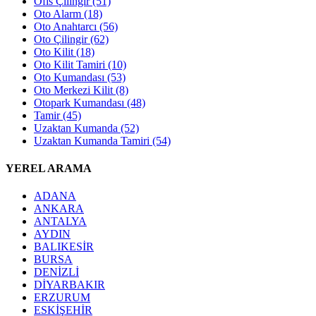
Ofis Çilingir
(51)
Oto Alarm
(18)
Oto Anahtarcı
(56)
Oto Çilingir
(62)
Oto Kilit
(18)
Oto Kilit Tamiri
(10)
Oto Kumandası
(53)
Oto Merkezi Kilit
(8)
Otopark Kumandası
(48)
Tamir
(45)
Uzaktan Kumanda
(52)
Uzaktan Kumanda Tamiri
(54)
YEREL ARAMA
ADANA
ANKARA
ANTALYA
AYDIN
BALIKESİR
BURSA
DENİZLİ
DİYARBAKIR
ERZURUM
ESKİŞEHİR