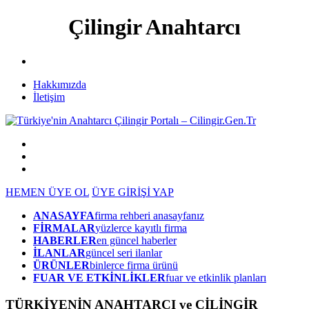
Çilingir Anahtarcı
Hakkımızda
İletişim
HEMEN ÜYE OL
ÜYE GİRİŞİ YAP
ANASAYFA
firma rehberi anasayfanız
FİRMALAR
yüzlerce kayıtlı firma
HABERLER
en güncel haberler
İLANLAR
güncel seri ilanlar
ÜRÜNLER
binlerce firma ürünü
FUAR VE ETKİNLİKLER
fuar ve etkinlik planları
TÜRKİYENİN ANAHTARCI ve ÇİLİNGİR