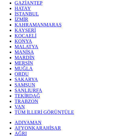
GAZİANTEP
HATAY
İSTANBUL
İZMİR
KAHRAMANMARAŞ
KAYSERİ
KOCAELİ
KONYA
MALATYA
MANİSA
MARDİN
MERSİN
MUĞLA
ORDU
SAKARYA
SAMSUN
ŞANLIURFA
TEKİRDAĞ
TRABZON
VAN
TÜM İLLERİ GÖRÜNTÜLE
ADIYAMAN
AFYONKARAHİSAR
AĞRI