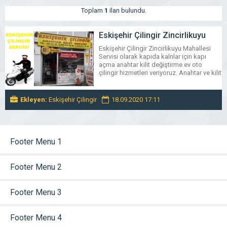
Toplam
1
ilan bulundu.
Eskişehir Çilingir Zincirlikuyu
Mahallesi Servisi 05059335956
Eskişehir Çilingir Zincirlikuyu Mahallesi
Servisi olarak kapıda kalnlar için kapı
açma anahtar kilit değiştirme ev oto
çilingir hizmetleri veriyoruz. Anahtar ve kilit
değişimi için yada arızalı olan kapının
açılması çilingir hizmetleri için bizi
aşağıdaki telefonlardan arayınız.
Ekleyen:
Eskişehir Çilingir
18.09.2020 17:11
02222206332 – 05059335956 –
05422531649
https://www.eskisehircilingir.net/eskisehir
-cilingir-zincirlikuyu.html
Footer Menu 1
Footer Menu 2
Footer Menu 3
Footer Menu 4