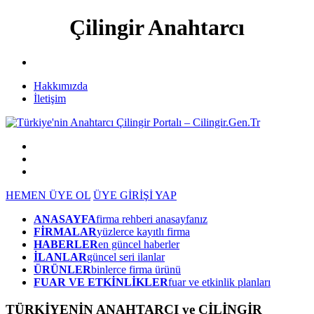
Çilingir Anahtarcı
Hakkımızda
İletişim
HEMEN ÜYE OL
ÜYE GİRİŞİ YAP
ANASAYFA
firma rehberi anasayfanız
FİRMALAR
yüzlerce kayıtlı firma
HABERLER
en güncel haberler
İLANLAR
güncel seri ilanlar
ÜRÜNLER
binlerce firma ürünü
FUAR VE ETKİNLİKLER
fuar ve etkinlik planları
TÜRKİYENİN ANAHTARCI ve ÇİLİNGİR