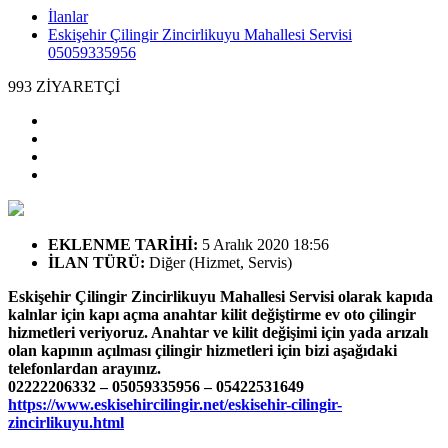
İlanlar
Eskişehir Çilingir Zincirlikuyu Mahallesi Servisi
05059335956
993
ZİYARETÇİ
EKLENME TARİHİ
:
5 Aralık 2020 18:56
İLAN TÜRÜ
:
Diğer (Hizmet, Servis)
Eskişehir Çilingir Zincirlikuyu Mahallesi Servisi olarak kapıda
kalnlar için kapı açma anahtar kilit değiştirme ev oto çilingir
hizmetleri veriyoruz. Anahtar ve kilit değişimi için yada arızalı
olan kapının açılması çilingir hizmetleri için bizi aşağıdaki
telefonlardan arayınız.
02222206332 – 05059335956 – 05422531649
https://www.eskisehircilingir.net/eskisehir-cilingir-
zincirlikuyu.html