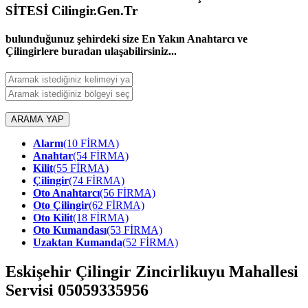
SİTESİ Cilingir.Gen.Tr
bulunduğunuz şehirdeki size En Yakın Anahtarcı ve
Çilingirlere buradan ulaşabilirsiniz...
ARAMA YAP
Alarm
(10 FİRMA)
Anahtar
(54 FİRMA)
Kilit
(55 FİRMA)
Çilingir
(74 FİRMA)
Oto Anahtarcı
(56 FİRMA)
Oto Çilingir
(62 FİRMA)
Oto Kilit
(18 FİRMA)
Oto Kumandası
(53 FİRMA)
Uzaktan Kumanda
(52 FİRMA)
Eskişehir Çilingir Zincirlikuyu Mahallesi
Servisi 05059335956