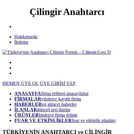
Çilingir Anahtarcı
Hakkımızda
İletişim
HEMEN ÜYE OL
ÜYE GİRİŞİ YAP
ANASAYFA
firma rehberi anasayfanız
FİRMALAR
yüzlerce kayıtlı firma
HABERLER
en güncel haberler
İLANLAR
güncel seri ilanlar
ÜRÜNLER
binlerce firma ürünü
FUAR VE ETKİNLİKLER
fuar ve etkinlik planları
TÜRKİYENİN ANAHTARCI ve ÇİLİNGİR