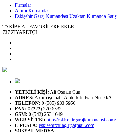
Firmalar
Alarm Kumandası
Eskişehir Garaj Kumandası Uzaktan Kumanda Satışı
TAKİBE AL
FAVORİLERE EKLE
737
ZİYARETÇİ
YETKİLİ KİŞİ
:
Ali Osman Can
ADRES
:
Akarbaşı mah. Atatürk bulvarı No:10/A
TELEFON
:
0 (505) 933 5956
FAX
:
0 (222) 220 6332
GSM
:
0 (542) 253 1649
WEB SİTESİ
:
http://eskisehirgarajkumandasi.com/
E-POSTA
:
eskisehircilingir@gmail.com
SOSYAL MEDYA
: